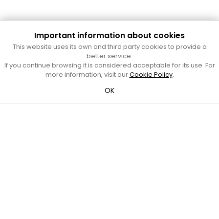
Important information about cookies
Cultura Mataró
This website uses its own and third party cookies to provide a
Ajuntament de Mataró
better service.
C. de Sant Josep, 9 (Mataró, 08302)
If you continue browsing it is considered acceptable for its use. For
Horari d'obertura: dilluns, dimecres i divendres de 10 a 13 h.
more information, visit our
Cookie Policy
.
També podeu contactar-nos a
cultura@ajmataro.cat
o bé
OK
al telèfon al 93 758 23 61
Bústia ciutadana
Crèdits i nota legal
Amb el suport