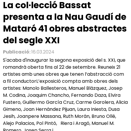
La col·lecció Bassat
presenta a la Nau Gaudí de
Mataró 41 obres abstractes
del segle XXI
Publicació:
16.03.2024
S'acaba d'inaugurar la segona exposició del s. XXI, que
romandrà oberta fins al 22 de setembre. Reuneix 21
artistes amb unes obres que tenen l’abstracció com
a fil conductorL’exposició compta amb obres dels
artistes: Manolo Ballesteros, Manuel Blázquez, Josep
M. Codina, Joaquim Chancho, Fernando Daza, Elvira
Fustero, Guillermo García Cruz, Carme Garolera, Alicia
Gimeno, Joan Hernández Pijuan, Laura Iniesta, Dusa
Jesih, Joanpere Massana, Ruth Morán, Bruno Ollé,
Alejo Palacios, Pol Pintó, Riera i Aragó, Manuel M.
Romero, Josep Serra i...