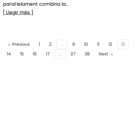
paral·lelament combina la...
[ Llegir més ]
← Previous
1
2
…
9
10
11
12
13
14
15
16
17
…
37
38
Next →