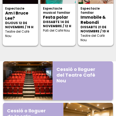
Espectacle
Espectacle
Espectacle
Am I Bruce
musical familiar
familiar
Festa polar
Immobile &
Lee?
Rebondi
DISSABTE 14 DE
DIJOUS 12 DE
NOVEMBRE / 12 H
NOVEMBRE / 19 H
DISSABTE 21 DE
Pati del Cafè Nou
NOVEMBRE / 10 H
Teatre del Cafè
Teatre del Cafè
Nou
Nou
Cessió o lloguer
del Teatre Cafè
Nou
Cessió o lloguer