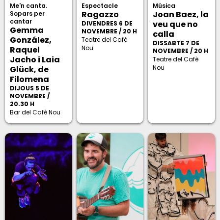
Me'n canta.
Espectacle
Música
Ragazzo
Joan Baez, la
Sopars per
cantar
veu que no
DIVENDRES 6 DE
Gemma
NOVEMBRE / 20 H
calla
González,
Teatre del Cafè
DISSABTE 7 DE
Nou
Raquel
NOVEMBRE / 20 H
Jacho i Laia
Teatre del Cafè
Nou
Glück, de
Filomena
DIJOUS 5 DE
NOVEMBRE /
20.30 H
Bar del Cafè Nou