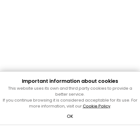
Important information about cookies
Cultura Mataró
This website uses its own and third party cookies to provide a
Ajuntament de Mataró
better service.
C. de Sant Josep, 9 (Mataró, 08302)
If you continue browsing it is considered acceptable for its use. For
Horari d'obertura: dilluns, dimecres i divendres de 10 a 13 h.
more information, visit our
Cookie Policy
.
També podeu contactar-nos a
cultura@ajmataro.cat
o bé
OK
al telèfon al 93 758 23 61
Bústia ciutadana