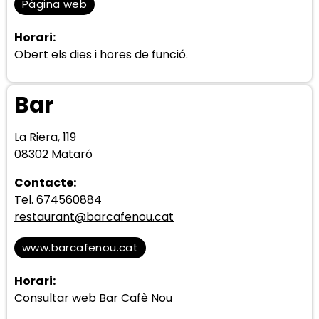
Pàgina web
Horari:
Obert els dies i hores de funció.
Bar
La Riera, 119
08302 Mataró
Contacte:
Tel. 674560884
restaurant@barcafenou.cat
www.barcafenou.cat
Horari:
Consultar web Bar Cafè Nou