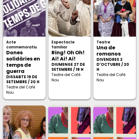
Acte
Espectacle
Teatre
Una de
commemoratiu
familiar
Dones
Ring! Oh Oh!
romanos
solidàries en
Ai! Ai! Ai!
DIVENDRES 2
temps de
DIUMENGE 27 DE
D'OCTUBRE / 20
SETEMBRE / 18 H
H
guerra
Teatre del Cafè
Teatre del Cafè
DISSABTE 19 DE
Nou
Nou
SETEMBRE / 20 H
Teatre del Cafè
Nou