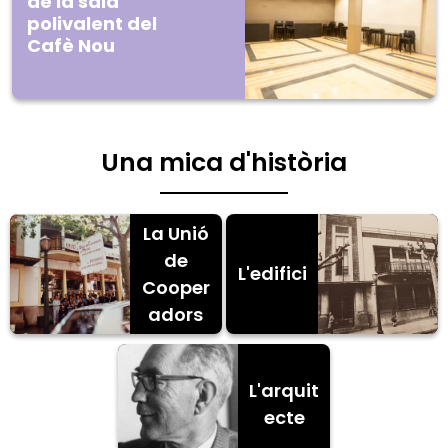
de la sala
polivalent del
Cafè Nou
Una mica d'història
La Unió
de
L'edifici
Cooper
adors
L'arquit
ecte