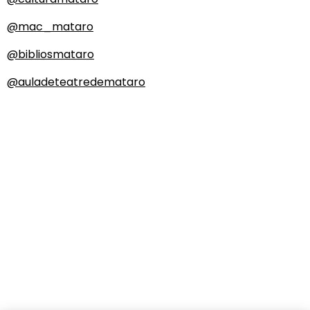
@mac_mataro
@bibliosmataro
@auladeteatredemataro