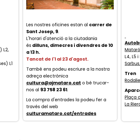
Les nostres oficines estan al
carrer de
Sant Josep, 9
.
L'horari d'atenció a la ciutadania
Autob
és
dilluns, dimecres i divendres de 10
) L2,
Mataró
a 13
h.
L4, L5 i
Tancat de l'1 al 23 d'agost.
es) L1
Sarbus
També ens podeu escriure a la nostra
Tren
adreça electrònica
Rodali
cultura@ajmataro.cat
o bé trucar-
nos al
93 758 23 61
.
Aparc
Plaça d
La compra d'entrades la podeu fer a
La Rier
través del web
culturamataro.cat/entrades