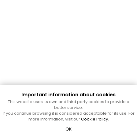
Important information about cookies
Cultura Mataró
This website uses its own and third party cookies to provide a
Ajuntament de Mataró
better service.
C. de Sant Josep, 9 (Mataró, 08302)
If you continue browsing it is considered acceptable for its use. For
Horari d'obertura: dilluns, dimecres i divendres de 10 a 13 h.
more information, visit our
Cookie Policy
.
També podeu contactar-nos a
cultura@ajmataro.cat
o bé
OK
al telèfon al 93 758 23 61
Bústia ciutadana