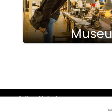
Museu
Cultura Mataró
Ajuntament de Mataró
C. de Sant Josep, 9 (Mataró, 08302)
Thi