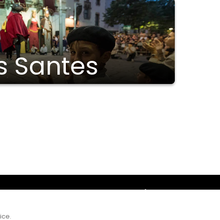
s Santes
Amb el suport
ice.