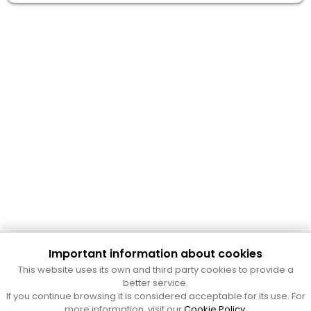
Important information about cookies
This website uses its own and third party cookies to provide a
better service.
Cultura Mataró
If you continue browsing it is considered acceptable for its use. For
more information, visit our
Cookie Policy
.