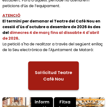
establert. Fora d’aquest període no atendrem
peticions d’ús de l’equipament.
ATENCIÓ
El termini per demanar el Teatre del Cafè Nou en
cessió d'ús d'octubre a desembre de 2026 és des
del
dimecres 4 de març fins al dissabte 4 d'abril
de 2026
.
La petició s'ha de realitzar a través del següent enllaç
de la Seu electrònica de l'Ajuntament de Mataró:
Sol·licitud Teatre
Cafè Nou
Més
inform
Fitxa