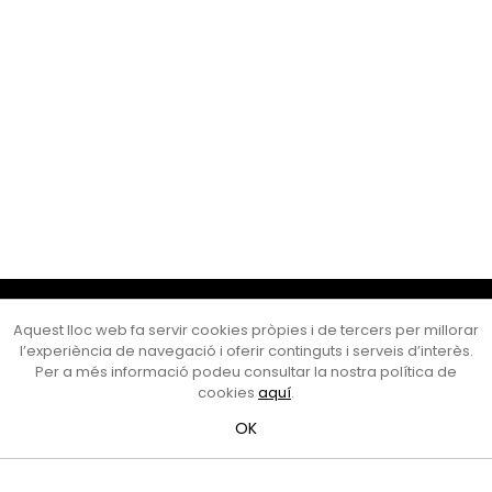
Cultura Mataró
Aquest lloc web fa servir cookies pròpies i de tercers per millorar
Ajuntament de Mataró
l’experiència de navegació i oferir continguts i serveis d’interès.
C. de Sant Josep, 9 (Mataró, 08302)
Per a més informació podeu consultar la nostra política de
Horari d'obertura: dilluns, dimecres i divendres de 10 a 13 h.
cookies
aquí
.
També podeu contactar-nos a
cultura@ajmataro.cat
o bé
OK
al telèfon al 93 758 23 61
Bústia ciutadana