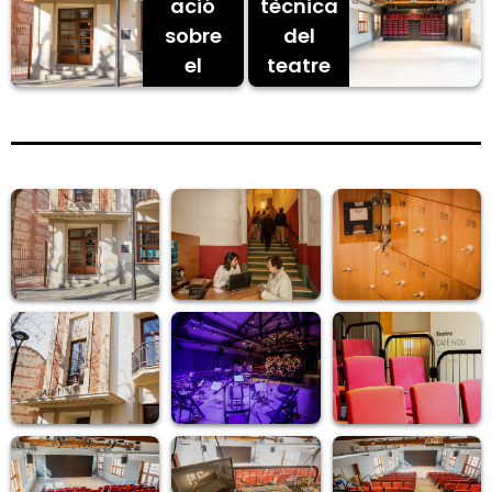
ació
tècnica
sobre
del
el
teatre
teatre