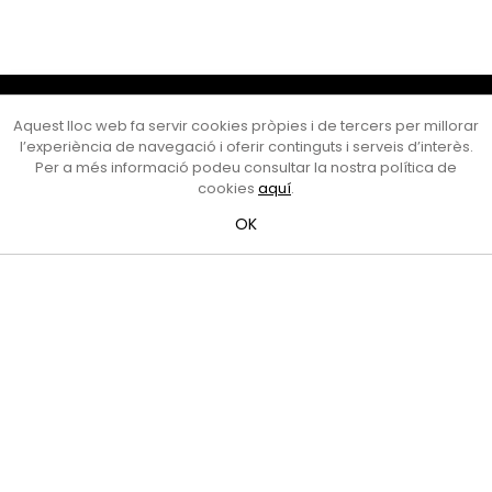
Cultura Mataró
Aquest lloc web fa servir cookies pròpies i de tercers per millorar
Ajuntament de Mataró
l’experiència de navegació i oferir continguts i serveis d’interès.
C. de Sant Josep, 9 (Mataró, 08302)
Per a més informació podeu consultar la nostra política de
Horari d'obertura: dilluns, dimecres i divendres de 10 a 13 h.
cookies
aquí
.
També podeu contactar-nos a
cultura@ajmataro.cat
o bé
OK
al telèfon al 93 758 23 61
Bústia ciutadana
Crèdits i nota legal
Amb el suport