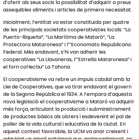
d’oferir als seus socis la possibilitat d’adquirir a preus
assequibles aliments i articles de primera necessitat.
Inicialment, l’entitat va estar constituïda per quatre
de les principals societats cooperativistes locals: “La
Puerto-Riqueña”, “La Marítima de Mataró”, “La
Protectora Mataronesa” i l’”Economato Republicano
Federal. Més endavant, s’hi van adherir les
cooperatives “La Llavaneras, l’”Estrella Mataronesa” i
el forn col·lectiu“ La Tahona
El cooperativisme va rebre un impuls cabdal amb la
Llei de Cooperatives, que va tirar endavant el govern
de la Segona República el 1934. A l’empara d’aquesta
nova legislació el cooperativisme a Mataró va adquirir
més força, articulant la producció i subministrament
de productes bàsics als obrers i esdevenint el pal de
paller de la vida cultural i educativa de la ciutat. En
aquest context favorable, la UCM va anar creixent i
adquirint un ampli patrimoni que, malauradament, es