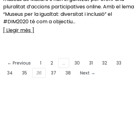
pluralitat d’accions participatives online. Amb el lema
“Museus per la igualtat: diversitat i inclusió” el
#DIM2020 té com a objectiu...
[ Llegir més ]
← Previous
1
2
…
30
31
32
33
34
35
36
37
38
Next →