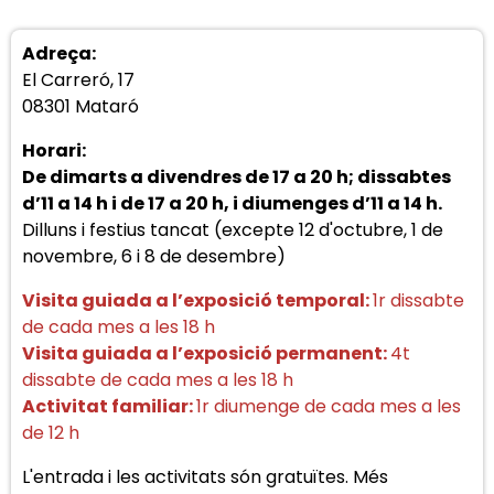
Adreça:
El Carreró, 17
08301 Mataró
Horari:
De dimarts a divendres de 17 a 20 h; dissabtes
d’11 a 14 h i de 17 a 20 h, i diumenges d’11 a 14 h.
Dilluns i festius tancat (excepte 12 d'octubre, 1 de
novembre, 6 i 8 de desembre)
Visita guiada a l’exposició temp
oral
:
1r dissabte
de cada mes a les 18 h
Visita guiada a l’exposició permanent:
4t
dissabte de cada mes a les 18 h
Activitat familiar:
1r diumenge de cada mes a les
de 12 h
L'entrada i les activitats són gratuïtes. Més