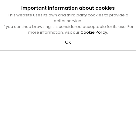
Important information about cookies
This website uses its own and third party cookies to provide a
better service.
Cultura Mataró
If you continue browsing it is considered acceptable for its use. For
more information, visit our
Cookie Policy
.
Ajuntament de Mataró
C. de Sant Josep, 9 (Mataró, 08302)
OK
Horari d'obertura: dilluns, dimecres i divendres de 10 a 13 h.
També podeu contactar-nos a
cultura@ajmataro.cat
o bé
al telèfon al 93 758 23 61
Bústia ciutadana
Crèdits i nota legal
Amb el suport