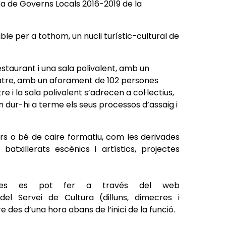
xa de Governs Locals 2016-2019 de la
le per a tothom, un nucli turístic-cultural de
restaurant i una sala polivalent, amb un
eatre, amb un aforament de 102 persones
e i la sala polivalent s’adrecen a col·lectius,
n dur-hi a terme els seus processos d’assaig i
urs o bé de caire formatiu, com les derivades
batxillerats escènics i artístics, projectes
cles es pot fer a través del web
 del Servei de Cultura (dilluns, dimecres i
re des d’una hora abans de l’inici de la funció.