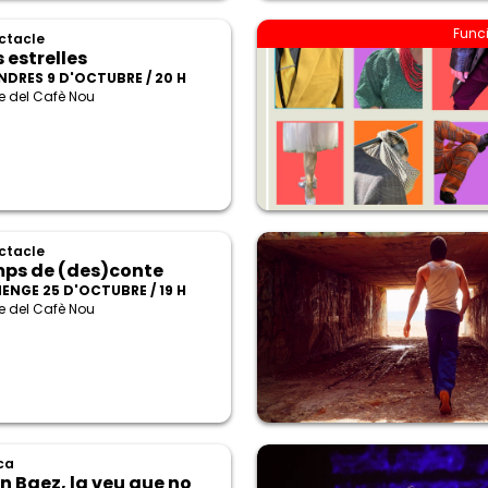
Func
ctacle
 estrelles
NDRES 9 D'OCTUBRE / 20 H
e del Cafè Nou
ctacle
ps de (des)conte
ENGE 25 D'OCTUBRE / 19 H
e del Cafè Nou
ca
n Baez, la veu que no