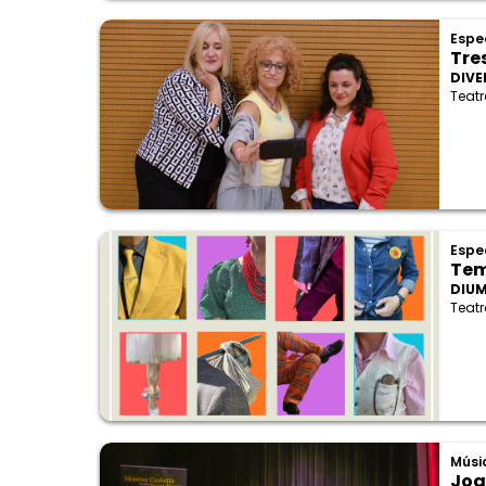
Espe
Tres
DIVE
Teatr
Espe
Tem
DIUM
Teatr
Músi
Joa