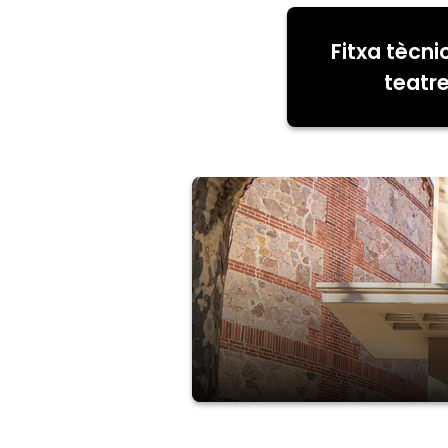
Fitxa tècni
teatr