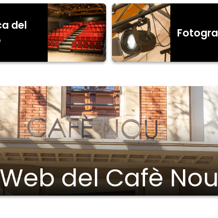
ca del
Fotogra
e
Web del Cafè No