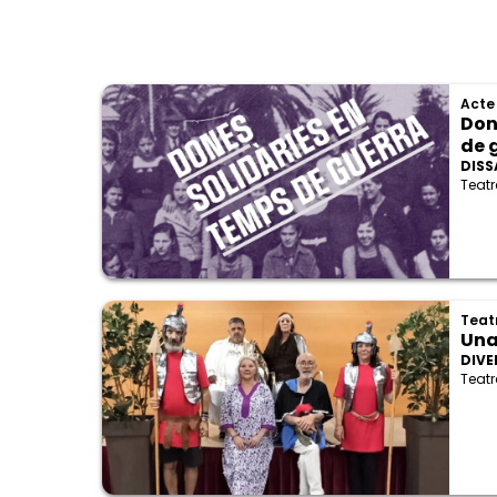
Acte
Don
de 
DISS
Teatr
Teat
Una
DIVE
Teatr