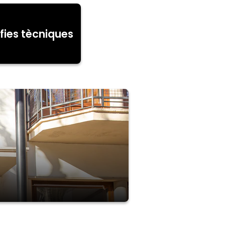
fies tècniques
u