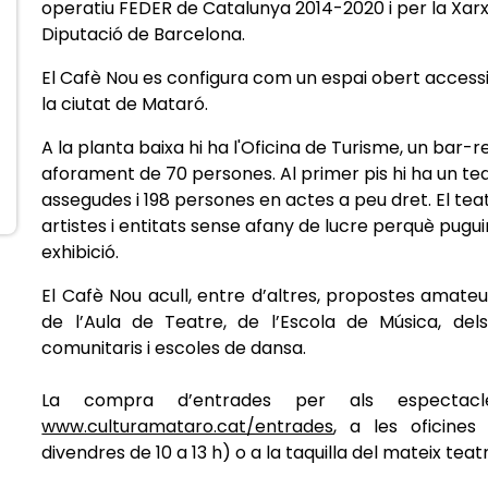
operatiu FEDER de Catalunya 2014-2020 i per la Xar
Diputació de Barcelona.
El Cafè Nou es configura com un espai obert accessib
la ciutat de Mataró.
A la planta baixa hi ha l'Oficina de Turisme, un bar-
aforament de 70 persones. Al primer pis hi ha un t
assegudes i 198 persones en actes a peu dret. El teatr
artistes i entitats sense afany de lucre perquè pugui
exhibició.
El Cafè Nou acull, entre d’altres, propostes amate
de l’Aula de Teatre, de l’Escola de Música, dels 
comunitaris i escoles de dansa.
La compra d’entrades per als especta
www.culturamataro.cat/entrades
, a les oficines
divendres de 10 a 13 h) o a la taquilla del mateix teat