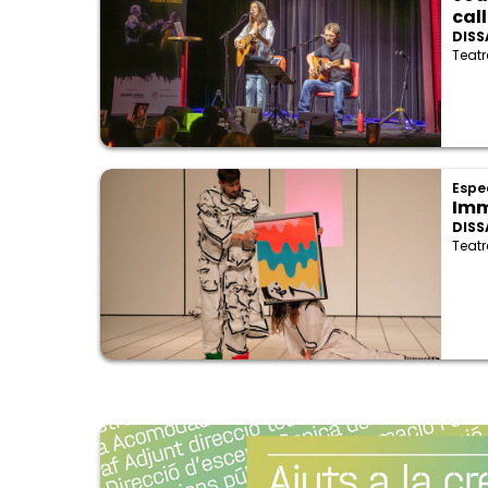
cal
DISS
Teatr
Espe
Imm
DISS
Teatr