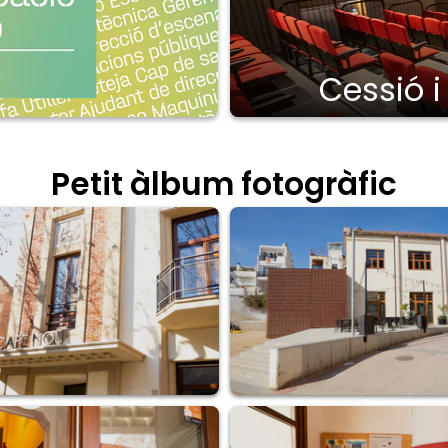
Cessió i
Petit àlbum fotogràfic