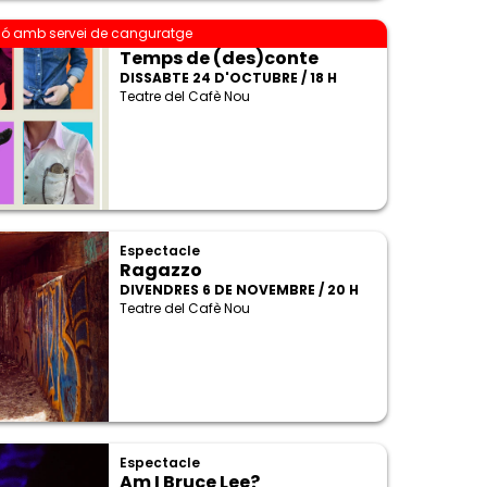
ió amb servei de canguratge
Espectacle
Temps de (des)conte
DISSABTE 24 D'OCTUBRE / 18 H
Teatre del Cafè Nou
Espectacle
Ragazzo
DIVENDRES 6 DE NOVEMBRE / 20 H
Teatre del Cafè Nou
Espectacle
Am I Bruce Lee?