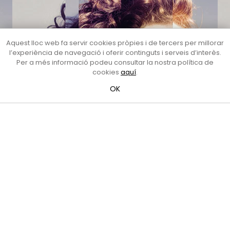
Aquest lloc web fa servir cookies pròpies i de tercers per millorar
l’experiència de navegació i oferir continguts i serveis d’interès.
Per a més informació podeu consultar la nostra política de
cookies
aquí
.
OK
Oferta formativa
Presentem l'
oferta formativa
per al curs 2026-
2027
pensada perquè l'alumnat desenvolupi el seu
potencial artístic partint de la descoberta de si
mateix, des de la relació amb les altres persones i des
del treball en equip.
Disposem de
matrícula viva
fins al 15 de gener de