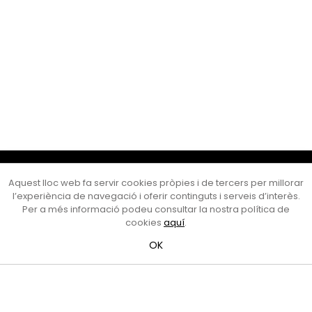
Cultura Mataró
Aquest lloc web fa servir cookies pròpies i de tercers per millorar
Ajuntament de Mataró
l’experiència de navegació i oferir continguts i serveis d’interès.
C. de Sant Josep, 9 (Mataró, 08302)
Per a més informació podeu consultar la nostra política de
Horari d'obertura: dilluns, dimecres i divendres de 10 a 13 h.
cookies
aquí
.
També podeu contactar-nos a
cultura@ajmataro.cat
o bé
OK
al telèfon al 93 758 23 61
Bústia ciutadana