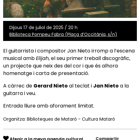
Dijous 17 de juliol de 2025 / 20 h
Biblioteca Pompeu Fabra (Plaça d’Occitània, s/n)
El guitarrista i compositor Jan Nieto irromp a l’escena
musical amb
Elijah
, el seu primer treball discogràfic,
un projecte que neix des del cor i que és alhora
homenatge i carta de presentació.
A càrrec de
Gerard Nieto
al teclat i
Jan Nieto
a la
guitarra i veu.
Entrada lliure amb aforament limitat.
Organitza: Biblioteques de Mataró - Cultura Mataró
Compartir
Afegir a la meva agenda cultural