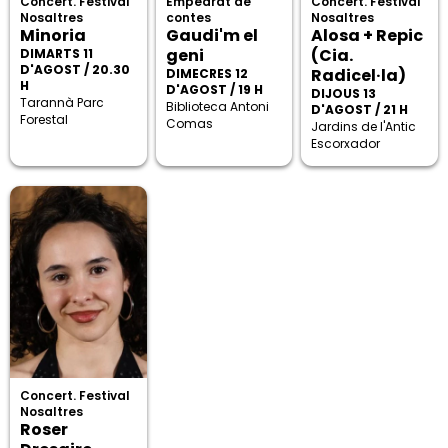
Concert. Festival
Empedrat de
Concert. Festival
Nosaltres
contes
Nosaltres
Minoria
Gaudi'm el
Alosa + Repic
geni
(Cia.
DIMARTS 11
D'AGOST / 20.30
Radicel·la)
DIMECRES 12
H
D'AGOST / 19 H
DIJOUS 13
Tarannà Parc
Biblioteca Antoni
D'AGOST / 21 H
Forestal
Comas
Jardins de l'Antic
Escorxador
Concert. Festival
Nosaltres
Roser