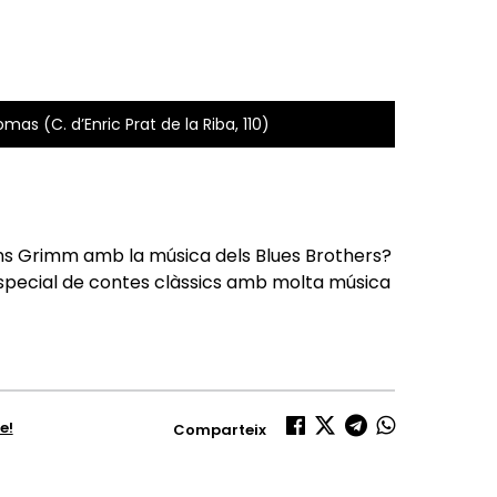
mas (C. d’Enric Prat de la Riba, 110)
ns Grimm amb la música dels Blues Brothers?
especial de contes clàssics amb molta música
e!
Comparteix