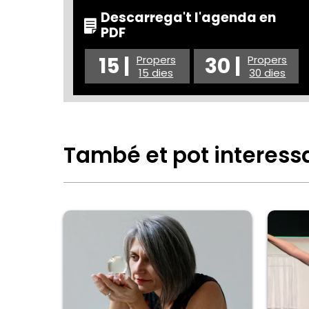
Descarrega't l'agenda en
PDF
15 |
30 |
Propers
Propers
15 dies
30 dies
També et pot interess