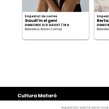
Empedrat de contes
Empedr
Gaudi'm el geni
Berta
DIMECRES 12 D'AGOST / 19 H
DIMECRE
Biblioteca Antoni Comas
Bibliot
Cultura Mataró
Ajuntament de Mataró
C. de Sant Josep, 9 (Mataró, 08302)
Aquest lloc web fa servir cooki