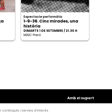
Espectacle performàtic
ça
1-9-36. Cinc mirades, una
història
DIMARTS 1 DE SETEMBRE / 21.30 H
M|A|C Presó
Amb el suport
 continguts i serveis d’interès.