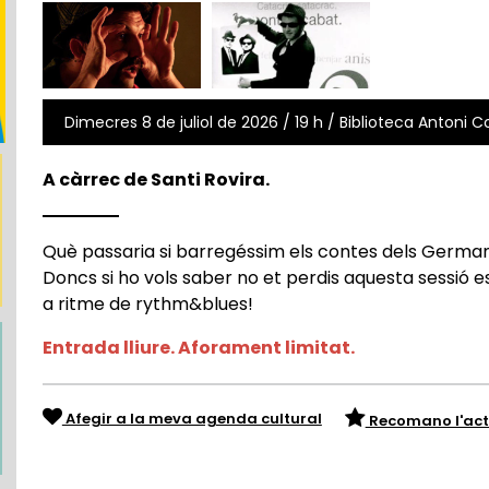
Dimecres 8 de juliol de 2026 / 19 h / Biblioteca Antoni Co
A càrrec de Santi Rovira.
Què passaria si barregéssim els contes dels Germa
Doncs si ho vols saber no et perdis aquesta sessió 
a ritme de rythm&blues!
Entrada lliure. Aforament limitat.
Afegir a la meva agenda cultural
Recomano l'act