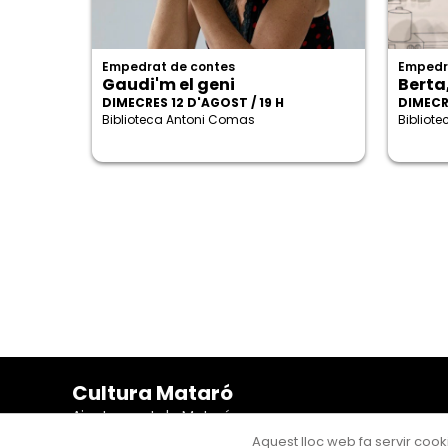
Empedrat de contes
Empedr
Gaudi'm el geni
Berta
DIMECRES 12 D'AGOST / 19 H
DIMECRE
Biblioteca Antoni Comas
Bibliot
Cultura Mataró
Ajuntament de Mataró
C. de Sant Josep, 9 (Mataró, 08302)
Aquest lloc web fa servir cooki