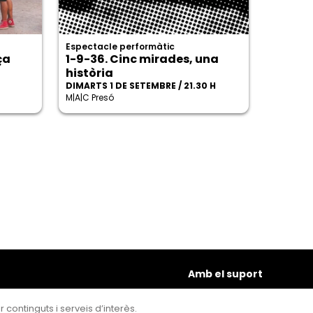
Espectacle performàtic
ça
1-9-36. Cinc mirades, una
història
DIMARTS 1 DE SETEMBRE / 21.30 H
M|A|C Presó
Amb el suport
 continguts i serveis d’interès.