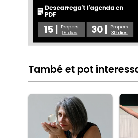
Descarrega't l'agenda en
PDF
15 |
30 |
Propers
Propers
15 dies
30 dies
També et pot interess