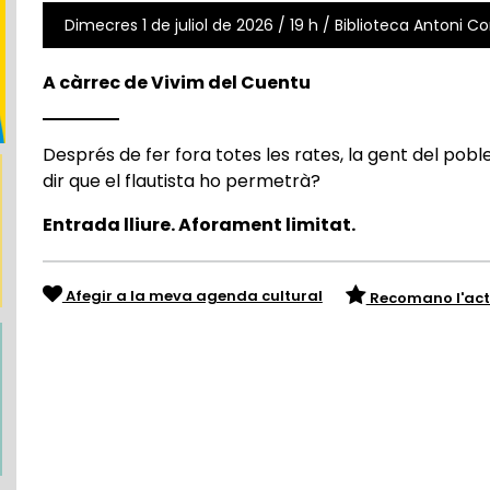
Dimecres 1 de juliol de 2026 / 19 h / Biblioteca Antoni Co
A càrrec de Vivim del Cuentu
Després de fer fora totes les rates, la gent del poble
dir que el flautista ho permetrà?
Entrada lliure. Aforament limitat.
Afegir a la meva agenda cultural
Recomano l'act