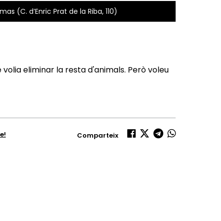
mas (C. d’Enric Prat de la Riba, 110)
 volia eliminar la resta d'animals. Però voleu
e!
Comparteix