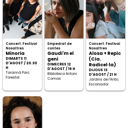
Concert. Festival
Empedrat de
Concert. Festival
Nosaltres
contes
Nosaltres
Minoria
Gaudi'm el
Alosa + Repic
geni
(Cia.
DIMARTS 11
D'AGOST / 20.30
Radicel·la)
DIMECRES 12
H
D'AGOST / 19 H
DIJOUS 13
Tarannà Parc
Biblioteca Antoni
D'AGOST / 21 H
Forestal
Comas
Jardins de l'Antic
Escorxador