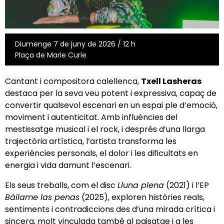
Diumenge 7 de juny de 2026 / 12 h
Plaça de Marie Curie
Cantant i compositora calellenca,
Txell Lasheras
destaca per la seva veu potent i expressiva, capaç de
convertir qualsevol escenari en un espai ple d’emoció,
moviment i autenticitat. Amb influències del
mestissatge musical i el rock, i després d’una llarga
trajectòria artística, l’artista transforma les
experiències personals, el dolor i les dificultats en
energia i vida damunt l’escenari.
Els seus treballs, com el disc
Lluna plena
(2021) i l’EP
Báilame las penas
(2025), exploren històries reals,
sentiments i contradiccions des d’una mirada crítica i
sincera, molt vinculada també al paisatge i a les