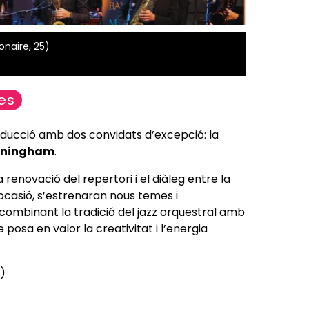
onaire, 25)
es
ucció amb dos convidats d’excepció: la
nningham
.
renovació del repertori i el diàleg entre la
 ocasió, s’estrenaran nous temes i
combinant la tradició del jazz orquestral amb
posa en valor la creativitat i l’energia
)