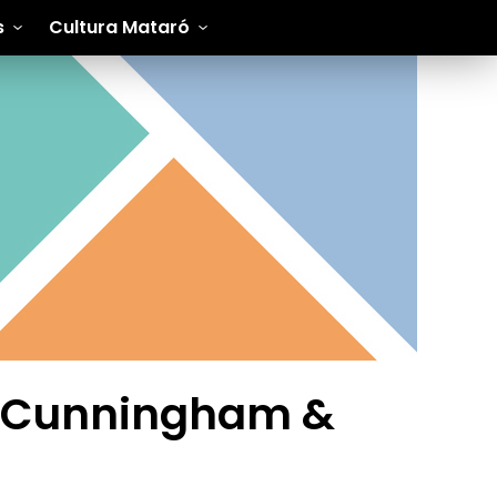
s
Cultura Mataró
n Cunningham &