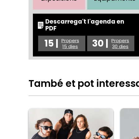
Descarrega't l'agenda en
PDF
15 |
30 |
Propers
Propers
15 dies
30 dies
També et pot interess