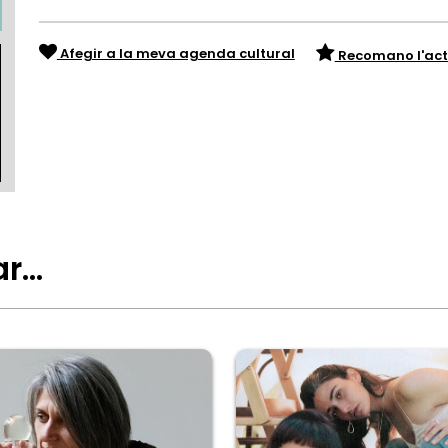
Afegir a la meva agenda cultural
Recomano l'act
ar…