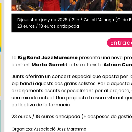
Dijous 4 de juny de 2026 / 21 h / Casal L'Aliança (C. de B
23 euros / 18 euros anticipada
Entrad
La
Big Band Jazz Maresme
presenta una nova prod
cantant
Marta Garrett
i el saxofonista
Adrian Cu
Junts oferiran un concert especial que aposta per la 
big band i aquests dos grans solistes. Per a aquesta
arranjaments escrits especialment per al projecte, 
una mirada actual. Una proposta fresca i vibrant que 
col·lectiva de la formació.
23 euros / 18 euros anticipada (+ despeses de gestió
Organitza: Associació Jazz Maresme