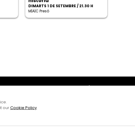
història
DIMARTS 1 DE SETEMBRE / 21.30 H
M|A|C Presó
Amb el suport
ice.
it our
Cookie Policy
.