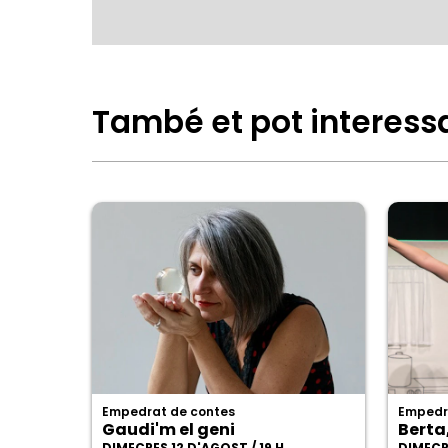
També et pot interess
Empedrat de contes
Empedr
Gaudi'm el geni
Berta
DIMECRES 12 D'AGOST / 19 H
DIMECRE