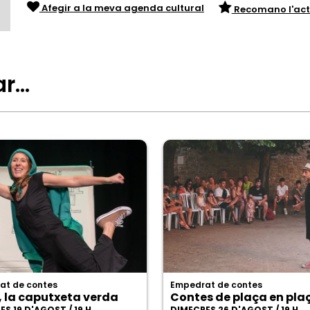
Afegir a la meva agenda cultural
Recomano l'act
ar…
at de contes
Empedrat de contes
, la caputxeta verda
Contes de plaça en pla
S 19 D'AGOST / 19 H
DIMECRES 26 D'AGOST / 19 H