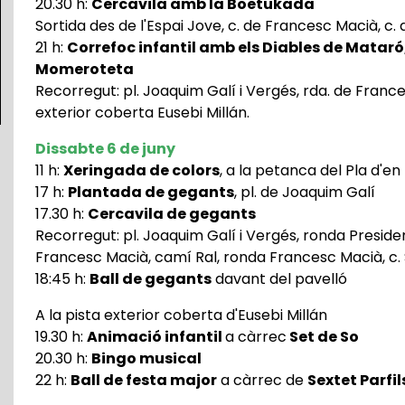
20.30 h:
Cercavila amb la Boetukada
Sortida des de l'Espai Jove, c. de Francesc Macià, c. 
21 h:
Correfoc infantil amb els Diables de Mataró, e
Momeroteta
Recorregut: pl. Joaquim Galí i Vergés, rda. de Frances
exterior coberta Eusebi Millán.
Dissabte 6 de juny
11 h:
Xeringada de colors
, a la petanca del Pla d'en
17 h:
Plantada de gegants
, pl. de Joaquim Galí
17.30 h:
Cercavila de gegants
Recorregut: pl. Joaquim Galí i Vergés, ronda President
Francesc Macià, camí Ral, ronda Francesc Macià, c. S
18:45 h:
Ball de gegants
davant del pavelló
A la pista exterior coberta d'Eusebi Millán
19.30 h:
Animació infantil
a càrrec
Set de So
20.30 h:
Bingo musical
22 h:
Ball de festa major
a càrrec de
Sextet Parfil