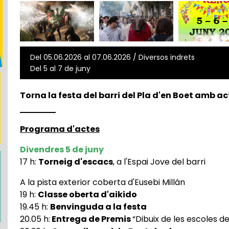
Del 05.06.2026 al 07.06.2026 / Diversos indrets
Del 5 al 7 de juny
Torna la festa del barri del Pla d'en Boet amb act
Programa d'actes
Divendres 5 de juny
17 h:
Torneig d'escacs
, a l'Espai Jove del barri
A la pista exterior coberta d'Eusebi Millán
19 h:
Classe oberta d'aikido
19.45 h:
Benvinguda a la festa
20.05 h:
Entrega de Premis
“Dibuix de les escoles de