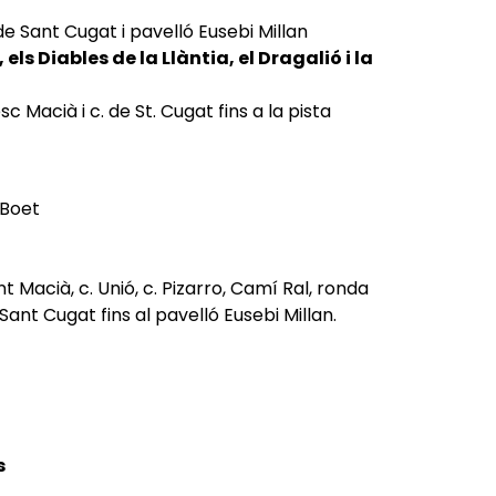
de Sant Cugat i pavelló Eusebi Millan
ls Diables de la Llàntia, el Dragalió i la
c Macià i c. de St. Cugat fins a la pista
 Boet
 Macià, c. Unió, c. Pizarro, Camí Ral, ronda
ant Cugat fins al pavelló Eusebi Millan.
s