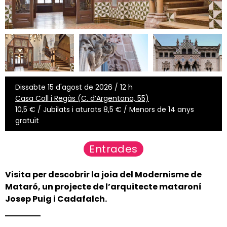
Dissabte 15 d'agost de 2026 / 12 h
Casa Coll i Regàs (C. d’Argentona, 55)
10,5 € / Jubilats i aturats 8,5 € / Menors de 14 anys
gratuït
Entrades
Visita per descobrir la joia del Modernisme de
Mataró, un projecte de l’arquitecte mataroní
Josep Puig i Cadafalch.