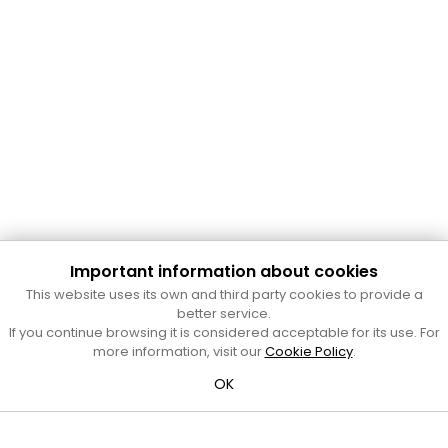
Important information about cookies
Cultura Mataró
This website uses its own and third party cookies to provide a
Ajuntament de Mataró
better service.
C. de Sant Josep, 9 (Mataró, 08302)
If you continue browsing it is considered acceptable for its use. For
Horari d'obertura: dilluns, dimecres i divendres de 10 a 13 h.
more information, visit our
Cookie Policy
.
També podeu contactar-nos a
cultura@ajmataro.cat
o bé
OK
al telèfon al 93 758 23 61
Bústia ciutadana