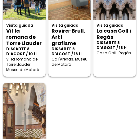
Visita guiada
Visita guiada
Visita guiada
Vil·la
Rovira-Brull.
La casa Coll i
romana de
Art i
Regàs
Torre Llauder
grafisme
DISSABTE 8
D'AGOST / 18 H
DISSABTE 8
DISSABTE 8
Casa Coll i Regàs
D'AGOST / 10 H
D'AGOST / 18 H
Vil·la romana de
Ca l'Arenas. Museu
Torre Llauder.
de Mataró
Museu de Mataró