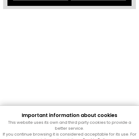
Important information about cookies
Cultura Mataró
This website uses its own and third party cookies to provide a
Ajuntament de Mataró
better service.
C. de Sant Josep, 9 (Mataró, 08302)
If you continue browsing it is considered acceptable for its use. For
Horari d'obertura: dilluns, dimecres i divendres de 10 a 13 h.