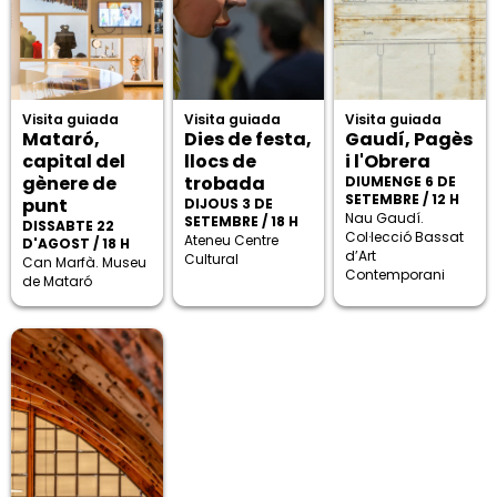
Visita guiada
Visita guiada
Visita guiada
Mataró,
Dies de festa,
Gaudí, Pagès
capital del
llocs de
i l'Obrera
gènere de
trobada
DIUMENGE 6 DE
SETEMBRE / 12 H
punt
DIJOUS 3 DE
Nau Gaudí.
SETEMBRE / 18 H
DISSABTE 22
Col·lecció Bassat
Ateneu Centre
D'AGOST / 18 H
d’Art
Cultural
Can Marfà. Museu
Contemporani
de Mataró