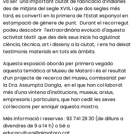
va ser una important ciutat de fabricació d’indianes
des de mitjans del segle XVIII, i que dos segles més
tard, es convertí en la primera de l’Estat espanyol en
estampació de gènere de punt. Durant el recorregut
podeu descobrir l'extraordinària evolució d'aquesta
activitat tèxtil que des dels seus inicis ha aglutinat
ciència, tècnica, art i disseny a la ciutat, i ens ha deixat
testimonis materials en tots els àmbits.
Aquesta exposició aborda per primera vegada
aquesta temàtica al Museu de Mataró i és el resultat
d’un projecte de recerca del museu, comissariat per
la Dra. Assumpta Dangla, en el que han col·laborat
més d'una vintena d'institucions, museus, arxius,
empresaris i particulars, que han cedit les seves
col·leccions per enriquir aquesta mostra.
Més informació i reserves : 93 741 29 30 (de dilluns a
divendres de 9 a 14 h) o bé a
educacultura@ajmataro.cat