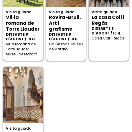
Visita guiada
Visita guiada
Visita guiada
Vil·la
Rovira-Brull.
La casa Coll i
romana de
Art i
Regàs
Torre Llauder
grafisme
DISSABTE 8
D'AGOST / 18 H
DISSABTE 8
DISSABTE 8
Casa Coll i Regàs
D'AGOST / 10 H
D'AGOST / 18 H
Vil·la romana de
Ca l'Arenas. Museu
Torre Llauder.
de Mataró
Museu de Mataró
Visita guiada