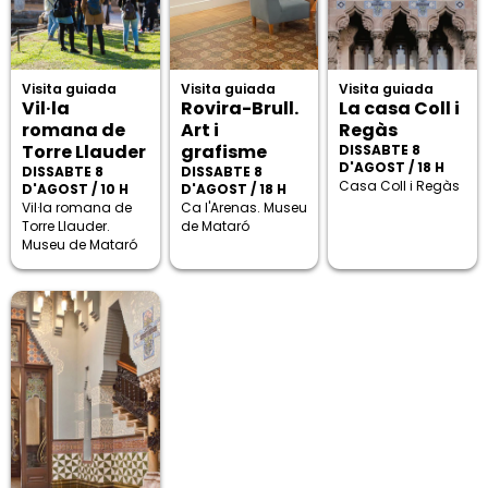
Visita guiada
Visita guiada
Visita guiada
Vil·la
Rovira-Brull.
La casa Coll i
romana de
Art i
Regàs
Torre Llauder
grafisme
DISSABTE 8
D'AGOST / 18 H
DISSABTE 8
DISSABTE 8
Casa Coll i Regàs
D'AGOST / 10 H
D'AGOST / 18 H
Vil·la romana de
Ca l'Arenas. Museu
Torre Llauder.
de Mataró
Museu de Mataró