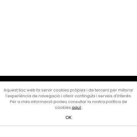
Cultura Mataró
Aquest lloc web fa servir cookies pròpies i de tercers per millorar
Ajuntament de Mataró
l’experiència de navegació i oferir continguts i serveis d’interès.
C. de Sant Josep, 9 (Mataró, 08302)
Per a més informació podeu consultar la nostra política de
Horari d'obertura: dilluns, dimecres i divendres de 10 a 13 h.
cookies
aquí
.
També podeu contactar-nos a
cultura@ajmataro.cat
o bé
OK
al telèfon al 93 758 23 61
Bústia ciutadana