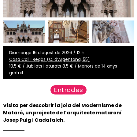
Diumenge 16 d'agost de 2026 / 12 h
Casa Coll i Regàs (C. d’Argentona, 55)
10,5 € / Jubilats i aturats 8,5 € / Menors de 14 anys
gratuït
Entrades
Visita per descobrir la joia del Modernisme de
Mataró, un projecte de l’arquitecte mataroní
Josep Puig i Cadafalch.