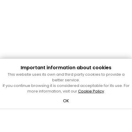
Important information about cookies
Cultura Mataró
This website uses its own and third party cookies to provide a
Ajuntament de Mataró
better service.
C. de Sant Josep, 9 (Mataró, 08302)
If you continue browsing it is considered acceptable for its use. For
Horari d'obertura: dilluns, dimecres i divendres de 10 a 13 h.
more information, visit our
Cookie Policy
.
També podeu contactar-nos a
cultura@ajmataro.cat
o bé
OK
al telèfon al 93 758 23 61
Bústia ciutadana