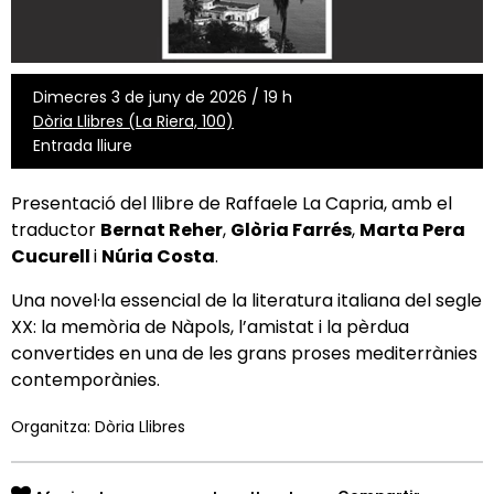
Dimecres 3 de juny de 2026 / 19 h
Dòria Llibres (La Riera, 100)
Entrada lliure
Presentació del llibre de Raffaele La Capria,
amb el
traductor
Bernat Reher
,
Glòria Farrés
,
Marta Pera
Cucurell
i
Núria Costa
.
U
na novel·la essencial de la literatura italiana del segle
XX: la memòria de Nàpols, l’amistat i la pèrdua
convertides en una de les grans proses mediterrànies
contemporànies.
Organitza: Dòria Llibres