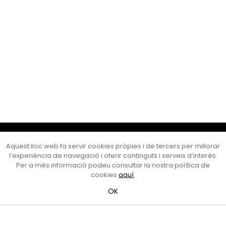
Cultura Mataró
Aquest lloc web fa servir cookies pròpies i de tercers per millorar
Ajuntament de Mataró
l’experiència de navegació i oferir continguts i serveis d’interès.
C. de Sant Josep, 9 (Mataró, 08302)
Per a més informació podeu consultar la nostra política de
Horari d'obertura: dilluns, dimecres i divendres de 10 a 13 h.
cookies
aquí
.
També podeu contactar-nos a
cultura@ajmataro.cat
o bé
OK
al telèfon al 93 758 23 61
Bústia ciutadana