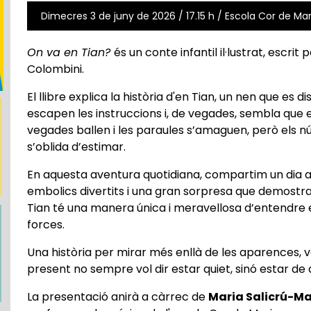
Dimecres 3 de juny de 2026 / 17.15 h / Escola Cor de Mari
On va en Tian?
és un conte infantil il·lustrat, escrit
Colombini.
El llibre explica la història d'en Tian, un nen que es di
escapen les instruccions i, de vegades, sembla que es
vegades ballen i les paraules s’amaguen, però els núme
s’oblida d’estimar.
En aquesta aventura quotidiana, compartim un dia am
embolics divertits i una gran sorpresa que demostra
Tian té una manera única i meravellosa d’entendre 
forces.
Una història per mirar més enllà de les aparences, va
present no sempre vol dir estar quiet, sinó estar de
La presentació anirà a càrrec de
Maria Salicrú-Ma