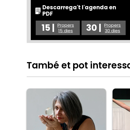
Descarrega't l'agenda en
PDF
15 |
30 |
Propers
Propers
15 dies
30 dies
També et pot interess