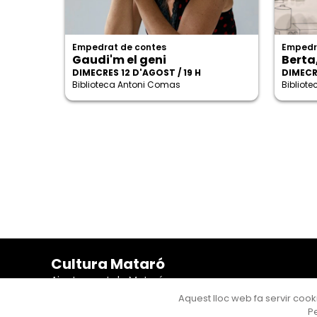
Empedrat de contes
Empedr
Gaudi'm el geni
Berta
DIMECRES 12 D'AGOST / 19 H
DIMECRE
Biblioteca Antoni Comas
Bibliot
Cultura Mataró
Ajuntament de Mataró
C. de Sant Josep, 9 (Mataró, 08302)
Aquest lloc web fa servir cooki
Horari d'obertura: dilluns, dimecres i divendres de 10 a
Pe