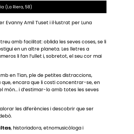
a (La Riera, 58)
 per Evanny Amil Tuset i il·lustrat per Luna
streu amb facilitat: oblida les seves coses, se li
tigui en un altre planeta. Les lletres a
ros li fan l’ullet i, sobretot, el seu cor mai
b en Tian, ple de petites distraccions,
 que, encara que li costi concentrar-se, en
el món… i d’estimar-lo amb totes les seves
lorar les diferències i descobrir que ser
 debò.
ltas
, historiadora, etnomusicòloga i