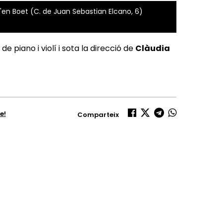
 d'en Boet (C. de Juan Sebastian Elcano, 6)
 piano i violí i sota la direcció de
Clàudia
e!
Comparteix