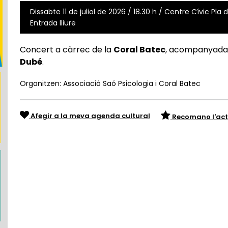
Dissabte 11 de juliol de 2026 / 18.30 h / Centre Cívic Pla
Entrada lliure
Concert a càrrec de la
Coral Batec
, acompanyada de
Dubé
.
Organitzen: Associació Saó Psicologia i Coral Batec
Afegir a la meva agenda cultural
Recomano l'act