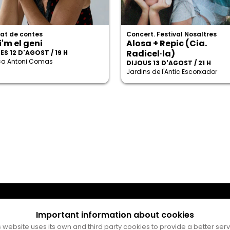
at de contes
Concert. Festival Nosaltres
'm el geni
Alosa + Repic (Cia.
Radicel·la)
S 12 D'AGOST / 19 H
eca Antoni Comas
DIJOUS 13 D'AGOST / 21 H
Jardins de l'Antic Escorxador
Important information about cookies
s website uses its own and third party cookies to provide a better serv