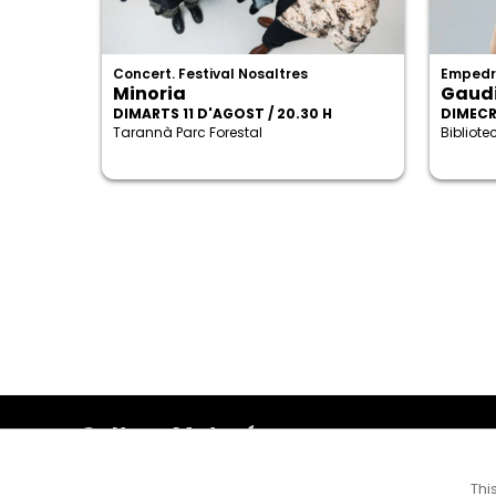
Concert. Festival Nosaltres
Empedr
Minoria
Gaudi
DIMARTS 11 D'AGOST / 20.30 H
DIMECRE
Tarannà Parc Forestal
Bibliot
Cultura Mataró
Ajuntament de Mataró
C. de Sant Josep, 9 (Mataró, 08302)
Thi