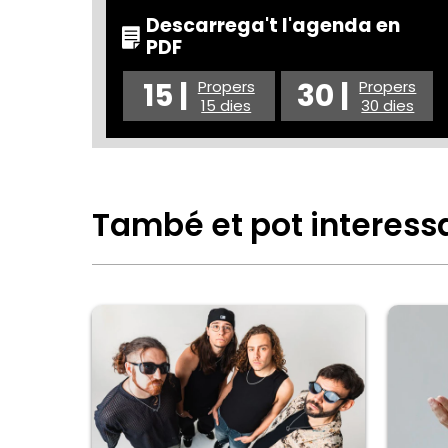
Descarrega't l'agenda en
PDF
15 |
30 |
Propers
Propers
15 dies
30 dies
També et pot interess