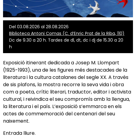
Del 03.08.2026 al 28.08.2026
Biblioteca Antoni Comas (C. d’Enric Prat de la Riba, 110)
Dc de 9.30 a 20 h. Tardes de dl, dt, dc i dj de 15.30 a 20
h
Exposició itinerant dedicada a Josep M. Llompart
(1925-1993), una de les figures més destacades de la
literatura i la cultura catalanes del segle XX. A través
de sis plafons, la mostra recorre la seva vida i obra
com a poeta, crític literari, traductor, editor i activista
cultural, i reivindica el seu compromís amb la llengua,
la literatura i el país. L’exposició s’emmarca en els
actes de commemoració del centenari del seu
naixement.
Entrada lliure.