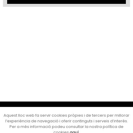
Cultura Mataró
Aquest lloc web fa servir cookies pròpies i de tercers per millorar
Ajuntament de Mataró
l’experiència de navegació i oferir continguts i serveis d’interès.
C. de Sant Josep, 9 (Mataró, 08302)
Per a més informació podeu consultar la nostra política de
Horari d'obertura: dilluns, dimecres i divendres de 10 a 13 h.
cookies
aquí
.