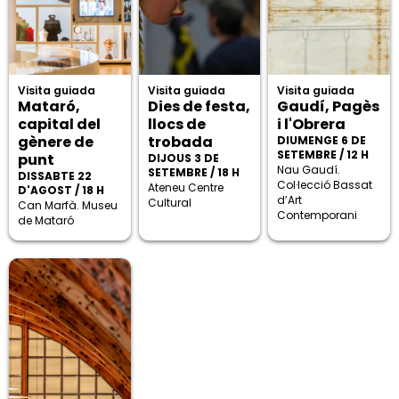
Visita guiada
Visita guiada
Visita guiada
Mataró,
Dies de festa,
Gaudí, Pagès
capital del
llocs de
i l'Obrera
gènere de
trobada
DIUMENGE 6 DE
SETEMBRE / 12 H
punt
DIJOUS 3 DE
Nau Gaudí.
SETEMBRE / 18 H
DISSABTE 22
Col·lecció Bassat
Ateneu Centre
D'AGOST / 18 H
d’Art
Cultural
Can Marfà. Museu
Contemporani
de Mataró