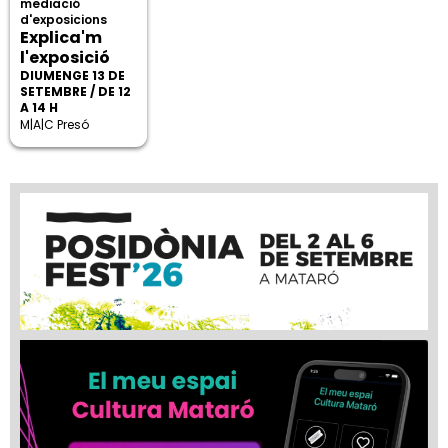
mediació
d'exposicions
Explica'm
l'exposició
DIUMENGE 13 DE
SETEMBRE / DE 12
A 14 H
M|A|C Presó