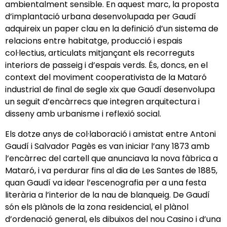
ambientalment sensible. En aquest marc, la proposta
d’implantació urbana desenvolupada per Gaudí
adquireix un paper clau en la definició d’un sistema de
relacions entre habitatge, producció i espais
col·lectius, articulats mitjançant els recorreguts
interiors de passeig i d’espais verds. És, doncs, en el
context del moviment cooperativista de la Mataró
industrial de final de segle xix que Gaudí desenvolupa
un seguit d’encàrrecs que integren arquitectura i
disseny amb urbanisme i reflexió social.
Els dotze anys de col·laboració i amistat entre Antoni
Gaudí i Salvador Pagès es van iniciar l’any 1873 amb
l’encàrrec del cartell que anunciava la nova fàbrica a
Mataró, i va perdurar fins al dia de Les Santes de 1885,
quan Gaudí va idear l’escenografia per a una festa
literària a l’interior de la nau de blanqueig. De Gaudí
són els plànols de la zona residencial, el plànol
d’ordenació general, els dibuixos del nou Casino i d’una