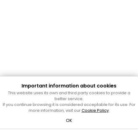
Important information about cookies
Cultura Mataró
This website uses its own and third party cookies to provide a
Ajuntament de Mataró
better service.
C. de Sant Josep, 9 (Mataró, 08302)
If you continue browsing it is considered acceptable for its use. For
Horari d'obertura: dilluns, dimecres i divendres de 10 a 13 h.
more information, visit our
Cookie Policy
.
També podeu contactar-nos a
cultura@ajmataro.cat
o bé
OK
al telèfon al 93 758 23 61
Bústia ciutadana