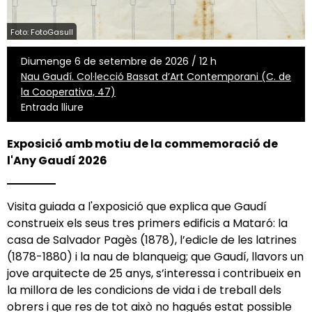
Foto: FotoGasull
Diumenge 6 de setembre de 2026 / 12 h
Nau Gaudí. Col·lecció Bassat d’Art Contemporani (C. de
la Cooperativa, 47)
Entrada lliure
Exposició amb motiu de la commemoració de
l'Any Gaudí 2026
Visita guiada a l'exposició
que explica que Gaudí
construeix els seus tres primers edificis a Mataró: la
casa de Salvador Pagès (1878), l’edicle de les latrines
(1878-1880) i la nau de blanqueig; que Gaudí, llavors un
jove arquitecte de 25 anys, s’interessa i contribueix en
la millora de les condicions de vida i de treball dels
obrers i que res de tot això no hagués estat possible