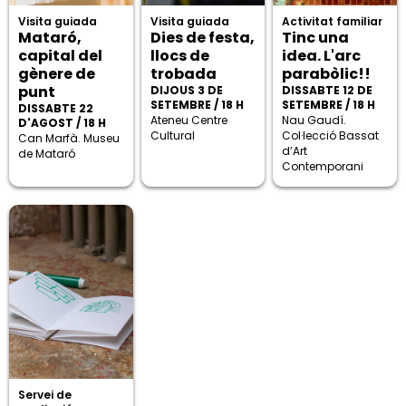
Visita guiada
Visita guiada
Activitat familiar
Mataró,
Dies de festa,
Tinc una
capital del
llocs de
idea. L'arc
gènere de
trobada
parabòlic!!
punt
DIJOUS 3 DE
DISSABTE 12 DE
SETEMBRE / 18 H
SETEMBRE / 18 H
DISSABTE 22
Ateneu Centre
Nau Gaudí.
D'AGOST / 18 H
Cultural
Col·lecció Bassat
Can Marfà. Museu
d’Art
de Mataró
Contemporani
Servei de