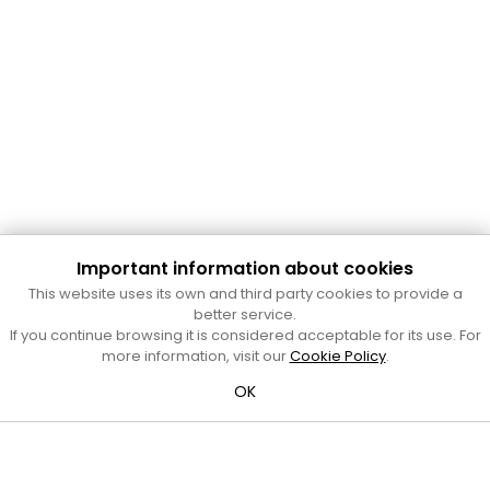
Important information about cookies
Cultura Mataró
This website uses its own and third party cookies to provide a
Ajuntament de Mataró
better service.
C. de Sant Josep, 9 (Mataró, 08302)
If you continue browsing it is considered acceptable for its use. For
Horari d'obertura: dilluns, dimecres i divendres de 10 a 13 h.
more information, visit our
Cookie Policy
.
També podeu contactar-nos a
cultura@ajmataro.cat
o bé
OK
al telèfon al 93 758 23 61
Bústia ciutadana