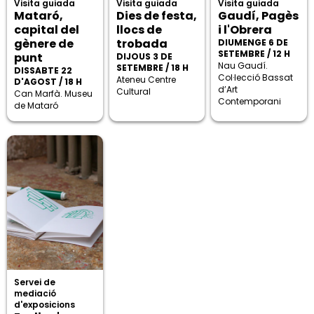
Visita guiada
Visita guiada
Visita guiada
Mataró,
Dies de festa,
Gaudí, Pagès
capital del
llocs de
i l'Obrera
gènere de
trobada
DIUMENGE 6 DE
SETEMBRE / 12 H
punt
DIJOUS 3 DE
Nau Gaudí.
SETEMBRE / 18 H
DISSABTE 22
Col·lecció Bassat
Ateneu Centre
D'AGOST / 18 H
d’Art
Cultural
Can Marfà. Museu
Contemporani
de Mataró
Servei de
mediació
d'exposicions