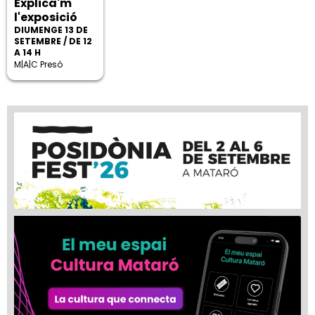
Explica'm
l'exposició
DIUMENGE 13 DE
SETEMBRE / DE 12
A 14 H
M|A|C Presó