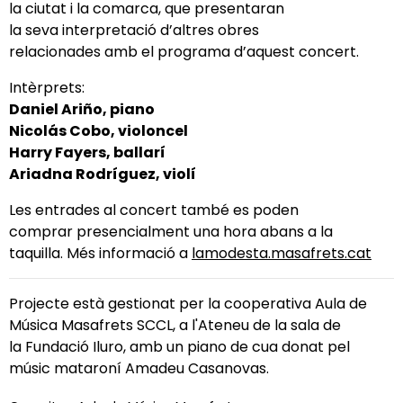
la
ciutat
i la comarca, que presentaran
la
seva
interpretació
d’altres
obres
relacionades
amb
el programa
d’aquest
concert
.
Intèrprets:
Daniel
Ariño,
piano
Nicolás Cobo,
violoncel
Harry
Fayers,
ballarí
Ariadna Rodríguez,
violí
Les entrades al
concert
també es
pode
n
comprar
presencialment
una hora
abans
a la
taquilla.
Més
informació
a
lamodesta.masafrets.cat
Projecte
està
gestionat
per la cooperativa Aula de
Música
Masafrets
SCCL, a
l'Ateneu
de la sala de
la
Fundació
Iluro
,
amb
un piano de cua donat pel
músic mataroní Amadeu Casanovas.