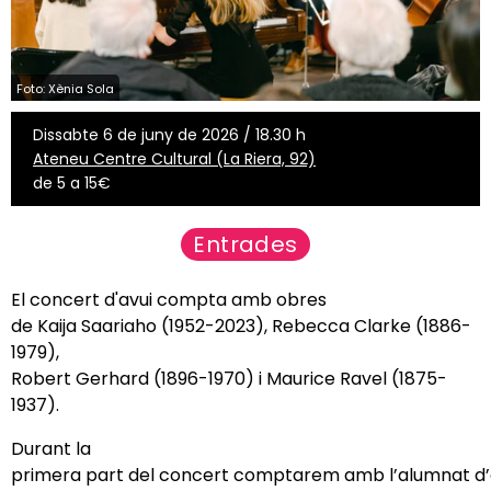
Foto: Xènia Sola
Dissabte 6 de juny de 2026 / 18.30 h
Ateneu Centre Cultural (La Riera, 92)
de 5 a 15€
Entrades
El concert d'avui compta amb obres
de
Kaija
Saariaho
(1952-2023),
Rebecca
Clarke (1886-
1979),
Robert Gerhard (1896-1970)
i
Maurice
Ravel
(1875-
1937).
Durant la
primera
part
del
concert
comptarem
amb
l’alumnat
d