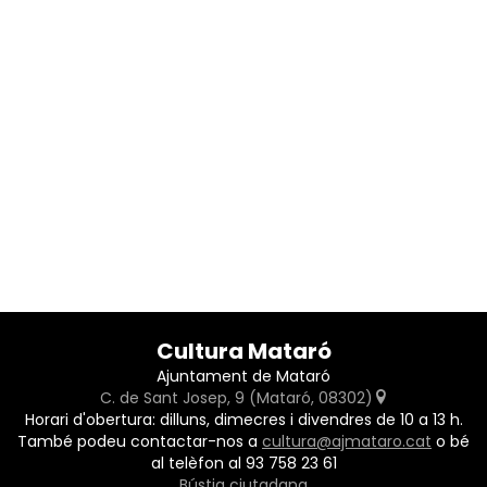
Cultura Mataró
Ajuntament de Mataró
C. de Sant Josep, 9 (Mataró, 08302)
Horari d'obertura: dilluns, dimecres i divendres de 10 a 13 h.
També podeu contactar-nos a
cultura@ajmataro.cat
o bé
al telèfon al 93 758 23 61
Bústia ciutadana