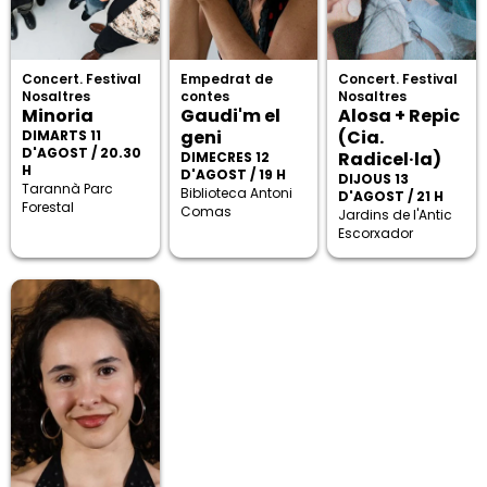
Concert. Festival
Empedrat de
Concert. Festival
Nosaltres
contes
Nosaltres
Minoria
Gaudi'm el
Alosa + Repic
geni
(Cia.
DIMARTS 11
D'AGOST / 20.30
Radicel·la)
DIMECRES 12
H
D'AGOST / 19 H
DIJOUS 13
Tarannà Parc
Biblioteca Antoni
D'AGOST / 21 H
Forestal
Comas
Jardins de l'Antic
Escorxador