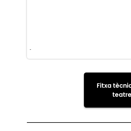
Fitxa tècni
teatr