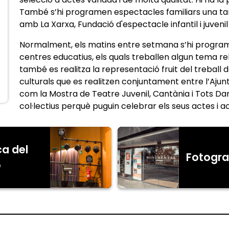
També s’hi programen espectacles familiars una tard
amb La Xarxa, Fundació d'espectacle infantil i juveni
Normalment, els matins entre setmana s’hi progra
centres educatius, els quals treballen algun tema rel
també es realitza la representació fruit del treball d
culturals que es realitzen conjuntament entre l’Ajunta
com la Mostra de Teatre Juvenil, Cantània i Tots Dan
col·lectius perquè puguin celebrar els seus actes i 
ca del
Fotogra
e