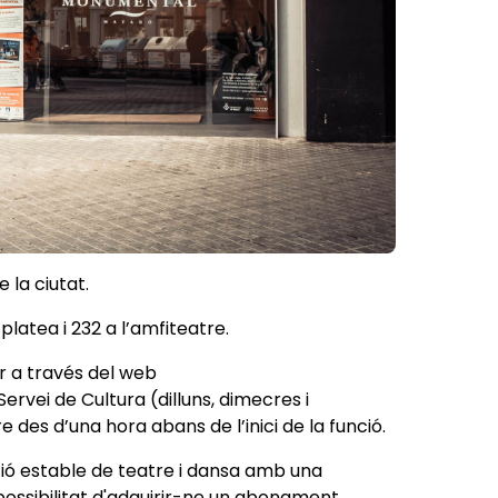
 la ciutat.
platea i 232 a l’amfiteatre.
r a través del web
l Servei de Cultura (dilluns, dimecres i
re des d’una hora abans de l’inici de la funció.
ó estable de teatre i dansa amb una
 possibilitat d'adquirir-ne un abonament.