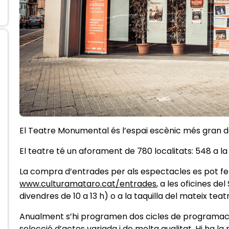
El Teatre Monumental és l’espai escènic més gran de
El teatre té un aforament de 780 localitats: 548 a la 
La compra d’entrades per als espectacles es pot fe
www.culturamataro.cat/entrades
, a les oficines de
divendres de 10 a 13 h) o a la taquilla del mateix teat
Anualment s’hi programen dos cicles de programaci
selecció d’actes variada i de molta qualitat. Hi ha la