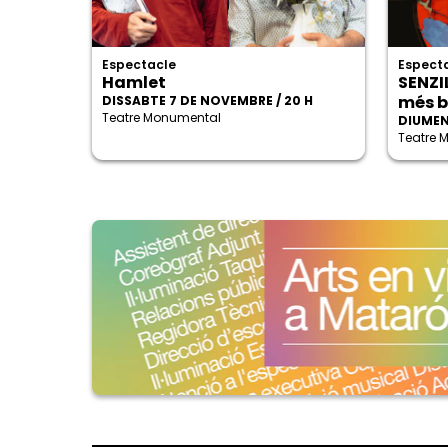
Espectacle
Especta
Hamlet
SENZI
més b
DISSABTE 7 DE NOVEMBRE / 20 H
Teatre Monumental
DIUMEN
Teatre 