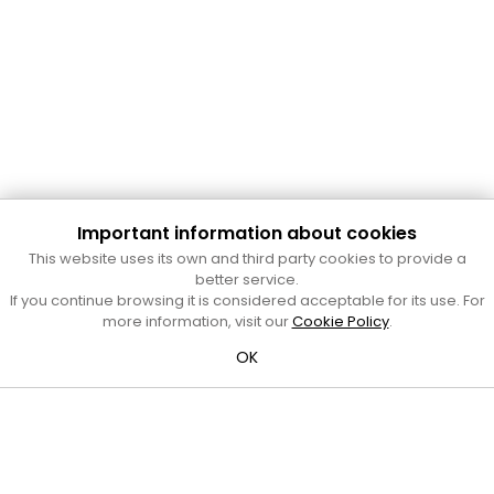
Important information about cookies
Cultura Mataró
This website uses its own and third party cookies to provide a
Ajuntament de Mataró
better service.
C. de Sant Josep, 9 (Mataró, 08302)
If you continue browsing it is considered acceptable for its use. For
Horari d'obertura: dilluns, dimecres i divendres de 10 a 13 h.
more information, visit our
Cookie Policy
.
També podeu contactar-nos a
cultura@ajmataro.cat
o bé
OK
al telèfon al 93 758 23 61
Bústia ciutadana