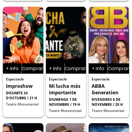
+ info
Comprar
+ info
Comprar
+ info
Comprar
Espectacle
Espectacle
Espectacle
Improshow
Mi lucha más
ABBA
importante
Generation
DISSABTE 24
D'OCTUBRE / 21 H
DIUMENGE 1 DE
DIVENDRES 6 DE
Teatre Monumental
NOVEMBRE / 19 H
NOVEMBRE / 20 H
Teatre Monumental
Teatre Monumental