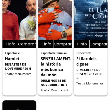
+ info
Comprar
+ info
Comprar
+ info
Comprar
Espectacle
Espectacle familiar
Espectacle
Hamlet
SENZILLAMENT...
El llac dels
la història
cignes
DISSABTE 7 DE
NOVEMBRE / 20 H
més bonica
DIMECRES 16 DE
Teatre Monumental
DESEMBRE / 20.30
del món
H
DIUMENGE 15 DE
Teatre Monumental
NOVEMBRE / 18 H
Teatre Monumental