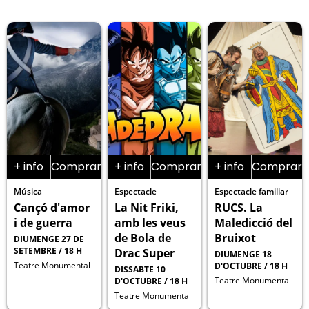
+ info
Comprar
+ info
Comprar
+ info
Comprar
Música
Espectacle
Espectacle familiar
Cançó d'amor
La Nit Friki,
RUCS. La
i de guerra
amb les veus
Maledicció del
de Bola de
Bruixot
DIUMENGE 27 DE
SETEMBRE / 18 H
Drac Super
DIUMENGE 18
Teatre Monumental
D'OCTUBRE / 18 H
DISSABTE 10
Teatre Monumental
D'OCTUBRE / 18 H
Teatre Monumental