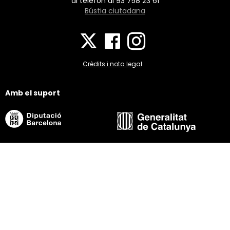
al telèfon al 93 758 23 61
Bústia ciutadana
Crèdits i nota legal
Amb el suport