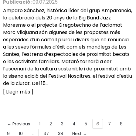
Publicació:
09.07.2025
Amparo Sánchez, històrica líder del grup Amparanoia,
la celebració dels 20 anys de la Big Band Jazz
Maresme o el projecte Gregotechno de l’aclamat
Marc Vilajuana són algunes de les propostes més
esperades d’un cartell plural i divers que no renuncia
a les seves fórmules d’èxit com els monòlegs de Les
Santes, l’estrena d’espectacles de proximitat becats
o les activitats familiars. Mataró tornarà a ser
l’escenari de la cultura sostenible i de proximitat amb
la sisena edició del Festival Nosaltres, el festival d’estiu
de la ciutat. Del 15...
[ Llegir més ]
← Previous
1
2
3
4
5
6
7
8
9
10
…
37
38
Next →