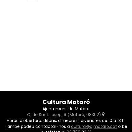
Cultura Mataró
Ajuntament de Mataró
C. de Sant Josep, 9 (Mataró, 08302)
Horari d'obertura: dilluns, dimecres i divendres de 10 a 13 h.
També podeu contactar-nos a
cultura@ajmataro.cat
o bé