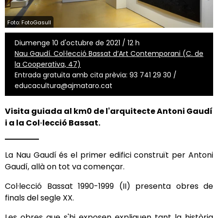
Foto: FotoGasull
Diumenge 10 d'octubre de 2021 / 12 h
Nau Gaudí. Col·lecció Bassat d’Art Contemporani (C. de
la Cooperativa, 47)
Entrada gratuïta amb cita prèvia: 93 741 29 30 /
educacultura@ajmataro.cat
Visita guiada al km0 de l'arquitecte Antoni Gaudí
i a la Col·lecció Bassat.
La Nau Gaudí és el primer edifici construït per Antoni
Gaudí, allà on tot va començar.
Col·lecció Bassat 1990-1999 (II) presenta obres de
finals del segle XX.
Les obres que s'hi exposen expliquen tant la història