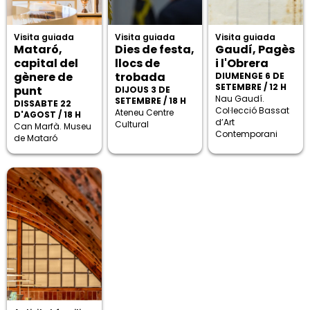
Visita guiada
Visita guiada
Visita guiada
Mataró,
Dies de festa,
Gaudí, Pagès
capital del
llocs de
i l'Obrera
gènere de
trobada
DIUMENGE 6 DE
SETEMBRE / 12 H
punt
DIJOUS 3 DE
Nau Gaudí.
SETEMBRE / 18 H
DISSABTE 22
Col·lecció Bassat
Ateneu Centre
D'AGOST / 18 H
d’Art
Cultural
Can Marfà. Museu
Contemporani
de Mataró