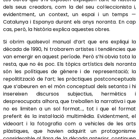
dels seus creadors, com la del seu col·leccionista i,
evidentment, un context, un espai i un temps —
Catalunya i Espanya durant els anys noranta. En cap
cas, però, la història explica aquestes obres.
Si obrim qualsevol manual d’art que ens expliqui la
dècada de 1990, hi trobarem artistes i tendències que
van emergir en aquest període. Però s’hi obvia tota la
resta, que no és poc. Els tòpics artístics dels noranta
són les polítiques de gènere i de representació; la
repolitització de l’art; les pràctiques postconceptuals
que s’abeuren en el món conceptual dels setanta i hi
insereixen discursos subjectius, hermètics i
despreocupats alhora, que treballen la narrativa i que
no es limiten a un sol format..., tot i que el format
preferit és la instal·lació multimèdia. Evidentment, el
videoart i la fotografia com a vehicles de les arts
plàstiques, que havien adquirit un protagonisme
considerable al llarg de la dècada anterior, continuen