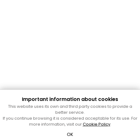
Important information about cookies
Cultura Mataró
This website uses its own and third party cookies to provide a
Ajuntament de Mataró
better service.
C. de Sant Josep, 9 (Mataró, 08302)
If you continue browsing it is considered acceptable for its use. For
Horari d'obertura: dilluns, dimecres i divendres de 10 a 13 h.
more information, visit our
Cookie Policy
.
També podeu contactar-nos a
cultura@ajmataro.cat
o bé
OK
al telèfon al 93 758 23 61