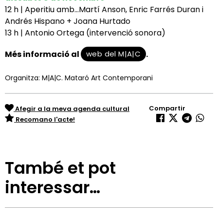
12 h | Aperitiu amb...Martí Anson, Enric Farrés Duran i
Andrés Hispano + Joana Hurtado
13 h | Antonio Ortega (intervenció sonora)
web del M|A|C
Més informació al
.
Organitza: M|A|C. Mataró Art Contemporani
Compartir
Afegir a la meva agenda cultural
Recomano l'acte!
També et pot
interessar…