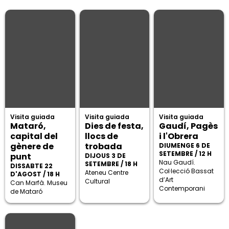
Visita guiada
Visita guiada
Visita guiada
Mataró,
Dies de festa,
Gaudí, Pagès
capital del
llocs de
i l'Obrera
gènere de
trobada
DIUMENGE 6 DE
SETEMBRE / 12 H
punt
DIJOUS 3 DE
Nau Gaudí.
SETEMBRE / 18 H
DISSABTE 22
Col·lecció Bassat
Ateneu Centre
D'AGOST / 18 H
d’Art
Cultural
Can Marfà. Museu
Contemporani
de Mataró