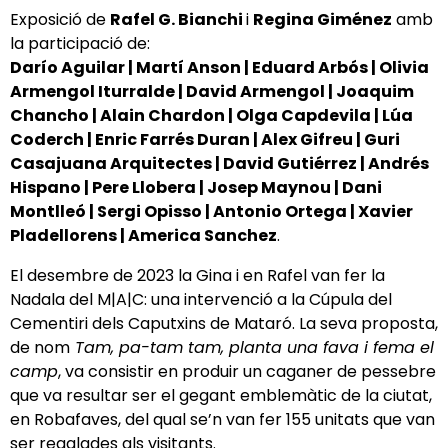
Exposició de
Rafel G. Bianchi
i
Regina Giménez
amb
la participació de:
Darío Aguilar | Martí Anson | Eduard Arbós | Olivia
Armengol Iturralde | David Armengol | Joaquim
Chancho | Alain Chardon | Olga Capdevila | Lúa
Coderch | Enric Farrés Duran | Alex Gifreu | Guri
Casajuana Arquitectes | David Gutiérrez | Andrés
Hispano | Pere Llobera | Josep Maynou | Dani
Montlleó | Sergi Opisso | Antonio Ortega | Xavier
Pladellorens | America Sanchez
.
El desembre de 2023 la Gina i en Rafel van fer la
Nadala del M|A|C: una intervenció a la Cúpula del
Cementiri dels Caputxins de Mataró. La seva proposta,
de nom
Tam, pa-tam tam, planta una fava i fema el
camp
, va consistir en produir un caganer de pessebre
que va resultar ser el gegant emblemàtic de la ciutat,
en Robafaves, del qual se’n van fer 155 unitats que van
ser regalades als visitants.