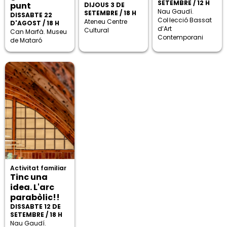
SETEMBRE / 12 H
punt
DIJOUS 3 DE
Nau Gaudí.
SETEMBRE / 18 H
DISSABTE 22
Col·lecció Bassat
Ateneu Centre
D'AGOST / 18 H
d’Art
Cultural
Can Marfà. Museu
Contemporani
de Mataró
Activitat familiar
Tinc una
idea. L'arc
parabòlic!!
DISSABTE 12 DE
SETEMBRE / 18 H
Nau Gaudí.