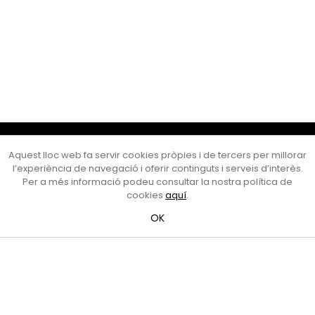
Cultura Mataró
Aquest lloc web fa servir cookies pròpies i de tercers per millorar
Ajuntament de Mataró
l’experiència de navegació i oferir continguts i serveis d’interès.
C. de Sant Josep, 9 (Mataró, 08302)
Per a més informació podeu consultar la nostra política de
Horari d'obertura: dilluns, dimecres i divendres de 10 a 13 h.
cookies
aquí
.
També podeu contactar-nos a
cultura@ajmataro.cat
o bé
OK
al telèfon al 93 758 23 61
Bústia ciutadana
Crèdits i nota legal