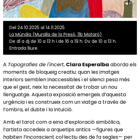
Del 24.10.2025 al 14.11.2025
La Múndia (Muralla de la Presó, 11b Mataró)
De dl a dj de 10 a 13 h i de 16 a 19 h. Dv de 10 a 13 h.
Entrada lliure
A
Topografies de l'incert
,
Clara Esperalba
aborda els
moments de bloqueig creatiu: quan les imatges
interiors semblen inaccessibles i el silenci pesa més
que el gest, neix la necessitat de trobar un nou
llenguatge. Aquesta exposició emergeix d’aquesta
urgència i es construeix com un viatge a través de
l’ombra, el dubte i la intuïció.
Amb el tarot com a eina d’exploració simbòlica,
l’artista accedeix a arquetips antics —figures que
habiten l’inconscient col·lectiu des de fa segles— per