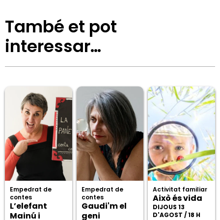
També et pot
interessar…
Empedrat de
Empedrat de
Activitat familiar
Això és vida
contes
contes
L’elefant
Gaudi'm el
DIJOUS 13
Mainú i
geni
D'AGOST / 18 H