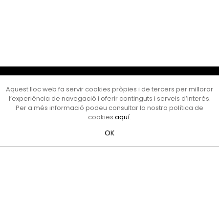
Cultura Mataró
Aquest lloc web fa servir cookies pròpies i de tercers per millorar
Ajuntament de Mataró
l’experiència de navegació i oferir continguts i serveis d’interès.
C. de Sant Josep, 9 (Mataró, 08302)
Per a més informació podeu consultar la nostra política de
Horari d'obertura: dilluns, dimecres i divendres de 10 a 13 h.
cookies
aquí
.
També podeu contactar-nos a
cultura@ajmataro.cat
o bé
OK
al telèfon al 93 758 23 61
Bústia ciutadana
Crèdits i nota legal