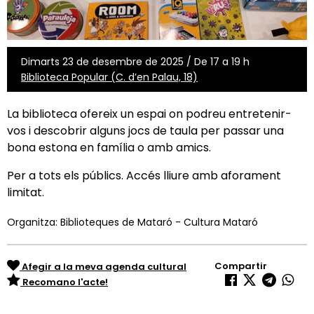
Dimarts 23 de desembre de 2025 / De 17 a 19 h
Biblioteca Popular (C. d’en Palau, 18)
La biblioteca ofereix un espai on podreu entretenir-
vos i descobrir alguns jocs de taula per passar una
bona estona en família o amb amics.
Per a tots els públics. Accés lliure amb aforament
limitat.
Organitza: Biblioteques de Mataró - Cultura Mataró
Compartir
Afegir a la meva agenda cultural
Recomano l'acte!