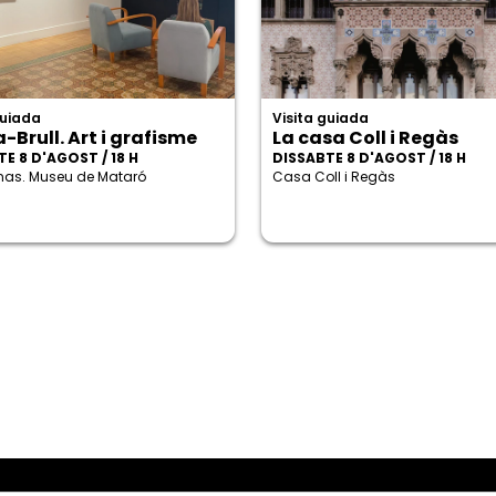
guiada
Visita guiada
-Brull. Art i grafisme
La casa Coll i Regàs
E 8 D'AGOST / 18 H
DISSABTE 8 D'AGOST / 18 H
enas. Museu de Mataró
Casa Coll i Regàs