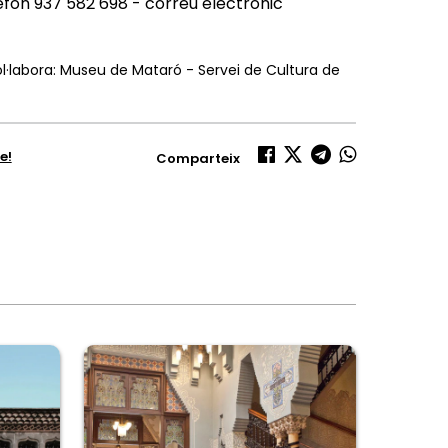
elèfon 937 582 698 - correu electrònic
l·labora: Museu de Mataró - Servei de Cultura de
e!
Comparteix