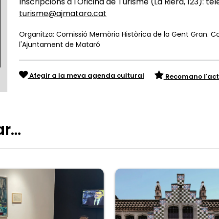
Inscripcions a l'Oficina de Turisme (La Riera, 123): t
turisme@ajmataro.cat
Organitza: Comissió Memòria Històrica de la Gent Gran. Co
l'Ajuntament de Mataró
Afegir a la meva agenda cultural
Recomano l'act
ar…