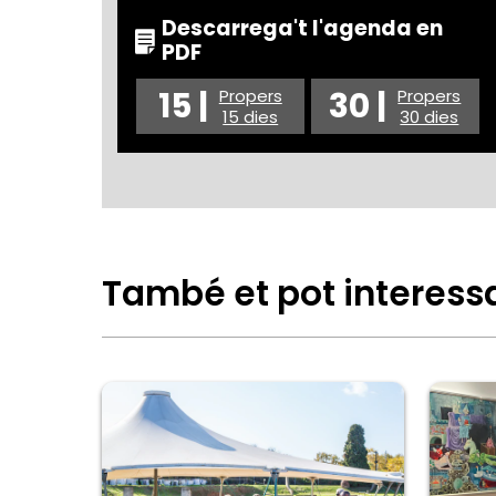
Descarrega't l'agenda en
PDF
15 |
30 |
Propers
Propers
15 dies
30 dies
També et pot interess