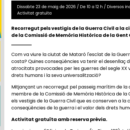
Dissabte 23 de maig de 2026 / De 10 a 12 h / Diversos in
Activitat gratuïta
Recorregut pels vestigis de la Guerra Civil a la
de la Comissió de Memòria Històrica de la Gent
Com va viure la ciutat de Mataró l'esclat de la Guerr
costa? Quines conseqüències va tenir el desenllaç del
atrocitats provocades per les guerres del segle XX 
drets humans i la seva universalització?
Mitjançant un recorregut pel passeig marítim de la 
membre de la Comissió de Memòria Històrica de la 
els vestigis de la Guerra Civil que es conserven a la 
conseqüències de la guerra i el valor dels drets hu
Activitat gratuïta amb reserva prèvia.