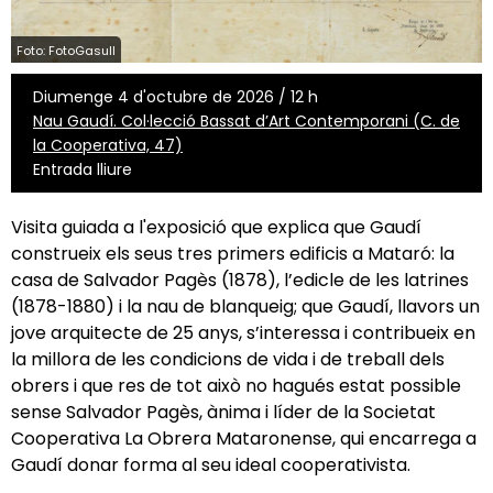
Foto: FotoGasull
Diumenge 4 d'octubre de 2026 / 12 h
Nau Gaudí. Col·lecció Bassat d’Art Contemporani (C. de
la Cooperativa, 47)
Entrada lliure
Visita guiada a l'exposició
que explica que Gaudí
construeix els seus tres primers edificis a Mataró: la
casa de Salvador Pagès (1878), l’edicle de les latrines
(1878-1880) i la nau de blanqueig; que Gaudí, llavors un
jove arquitecte de 25 anys, s’interessa i contribueix en
la millora de les condicions de vida i de treball dels
obrers i que res de tot això no hagués estat possible
sense Salvador Pagès, ànima i líder de la Societat
Cooperativa La Obrera Mataronense, qui encarrega a
Gaudí donar forma al seu ideal cooperativista.