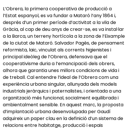
L’Obrera, la primera cooperativa de producció a
l’Estat espanyol, es va fundar a Mataró l’any 1864 i,
després d’un primer període d’activitat a la vila de
Gràcia, al cap de deu anys de crear-se, es va instal·lar
a la Barca, un terreny hortícola a la zona de l’Eixample
de la ciutat de Mataró. Salvador Pagès, de pensament
reformista, laic, vinculat als corrents higienistes i
principal ideòleg de l’Obrera, defensava que el
cooperativisme duria a l’emancipació dels obrers,
alhora que garantia unes millors condicions de vida i
de treball. Cal entendre l’ideal de l’Obrera com una
experiència urbana singular, allunyada dels models
industrials jeràrquics i paternalistes, i orientada a una
organització més funcional, socialment equilibrada i
ambientalment sensible. En aquest marc, la proposta
d’implantació urbana desenvolupada per Gaudí
adquireix un paper clau en la definició d’un sistema de
relacions entre habitatge, producció i espais