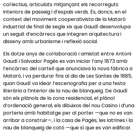
col·lectius, articulats mitjançant els recorreguts
interiors de passeig i d’espais verds. És, doncs, en el
context del moviment cooperativista de la Mataró
industrial de final de segle xix que Gaudí desenvolupa
un seguit d’encàrrecs que integren arquitectura i
disseny amb urbanisme i reflexió social.
Els dotze anys de col·laboració i amistat entre Antoni
Gaudí i Salvador Pagès es van iniciar l’any 1873 amb
l’encàrrec del cartell que anunciava la nova fàbrica a
Mataró, i va perdurar fins al dia de Les Santes de 1885,
quan Gaudí va idear l’escenografia per a una festa
literària a l’interior de la nau de blanqueig. De Gaudí
són els plànols de la zona residencial, el plànol
d’ordenació general, els dibuixos del nou Casino i d’una
porteria amb habitatge per al porter —que no es van
arribar a construir—, i la casa de Pagès, les latrines i la
nau de blanqueig de cotó —que sí que es van edificar.