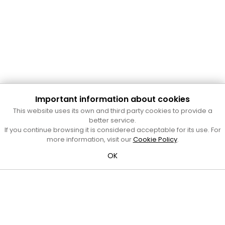
Important information about cookies
Cultura Mataró
This website uses its own and third party cookies to provide a
Ajuntament de Mataró
better service.
C. de Sant Josep, 9 (Mataró, 08302)
If you continue browsing it is considered acceptable for its use. For
Horari d'obertura: dilluns, dimecres i divendres de 10 a 13 h.
more information, visit our
Cookie Policy
.
També podeu contactar-nos a
cultura@ajmataro.cat
o bé
OK
al telèfon al 93 758 23 61
Bústia ciutadana
Crèdits i nota legal