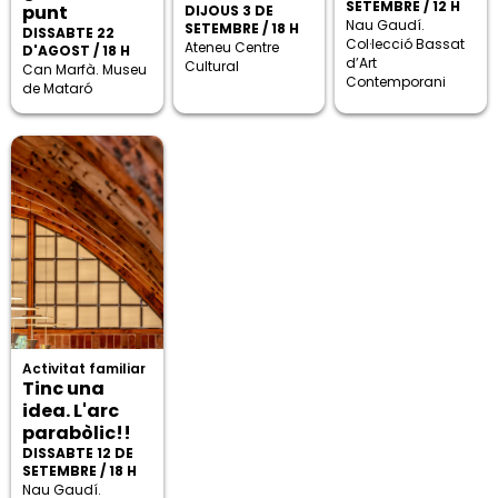
SETEMBRE / 12 H
punt
DIJOUS 3 DE
Nau Gaudí.
SETEMBRE / 18 H
DISSABTE 22
Col·lecció Bassat
Ateneu Centre
D'AGOST / 18 H
d’Art
Cultural
Can Marfà. Museu
Contemporani
de Mataró
Activitat familiar
Tinc una
idea. L'arc
parabòlic!!
DISSABTE 12 DE
SETEMBRE / 18 H
Nau Gaudí.