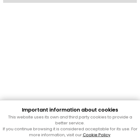
Important information about cookies
Cultura Mataró
This website uses its own and third party cookies to provide a
Ajuntament de Mataró
better service.
C. de Sant Josep, 9 (Mataró, 08302)
If you continue browsing it is considered acceptable for its use. For
Horari d'obertura: dilluns, dimecres i divendres de 10 a 13 h.
more information, visit our
Cookie Policy
.
També podeu contactar-nos a
cultura@ajmataro.cat
o bé