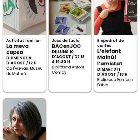
Activitat familiar
Jocs de taula
Empedrat de
La meva
BACenJOC
contes
L’elefant
capsa
DILLUNS 10
Mainú i
D'AGOST / DE 18
DIUMENGE 9
A 19.30 H
l’amistat
D'AGOST / 12 H
Biblioteca Antoni
Ca l'Arenas. Museu
DIMARTS 11
Comas
de Mataró
D'AGOST / 18 H
Biblioteca Pompeu
Fabra