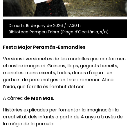
Dimarts 16 de juny de 2026 / 17.30 h
Biblioteca Pompeu Fabra (Plaça d’Occitània, s/n)
Festa Major Peramàs-Esmandies
Versions i versionetes de les rondalles que conformen
el nostre imaginari. Guineus, llops, gegants beneits,
marietes i nans eixerits, fades, dones d'aigua... un
garbuix de personatges on triar i remenar. Afina
l’oïda, que l'orella és l'embut del cor.
A càrrec de
Mon Mas
.
Històries explicades per fomentar la imaginació i la
creativitat dels infants a partir de 4 anys a través de
la màgia de la paraula.