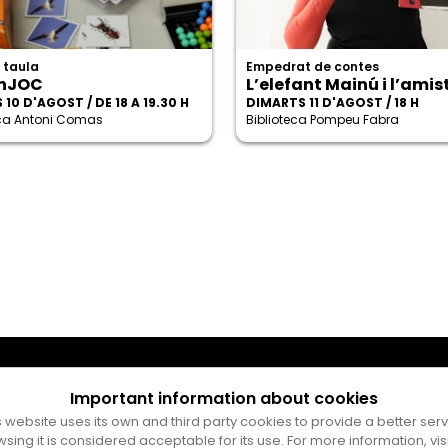
 taula
Empedrat de contes
nJOC
L’elefant Mainú i l’amis
 10 D'AGOST / DE 18 A 19.30 H
DIMARTS 11 D'AGOST / 18 H
eca Antoni Comas
Biblioteca Pompeu Fabra
Important information about cookies
s website uses its own and third party cookies to provide a better serv
wsing it is considered acceptable for its use. For more information, vis