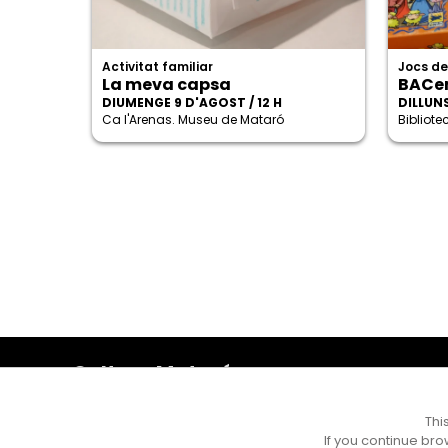
Activitat familiar
Jocs de
La meva capsa
BACe
DIUMENGE 9 D'AGOST / 12 H
DILLUNS
Ca l'Arenas. Museu de Mataró
Bibliot
Cultura Mataró
Ajuntament de Mataró
C. de Sant Josep, 9 (Mataró, 08302)
Thi
Horari d'obertura: dilluns, dimecres i divendres de 10 a
If you continue bro