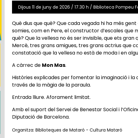
Dijous 11 de juny de 2026 / 17.30 h / Biblioteca Pompeu 
Què dius que què? Que cada vegada hi ha més gent q
somies, com en Pere, el constructor d’escales que m
què? Que la vellesa no és ser invisible, que ets gran
Mercè, tres grans amigues, tres grans actrius que cant
constatació que la vellesa no està de moda i en alg
A càrrec de
Mon Mas
.
Històries explicades per fomentar la imaginació i la c
través de la màgia de la paraula.
Entrada lliure. Aforament limitat.
Amb el suport del Servei de Benestar Social i l’Ofici
Diputació de Barcelona.
Organitza: Biblioteques de Mataró - Cultura Mataró