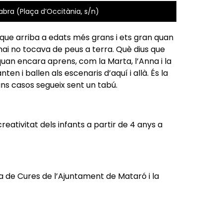
Fabra (Plaça d’Occitània, s/n)
ue arriba a edats més grans i ets gran quan
ai no tocava de peus a terra. Què dius que
 quan encara aprens, com la Marta, l’Anna i la
en i ballen als escenaris d’aquí i allà. És la
uns casos segueix sent un tabú.
reativitat dels infants a partir de 4 anys a
na de Cures de l’Ajuntament de Mataró i la