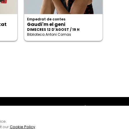
Empedrat de contes
tat
Gaudi'm el geni
DIMECRES 12 D'AGOST / 19 H
Biblioteca Antoni Comas
Amb el suport
ice.
it our
Cookie Policy
.