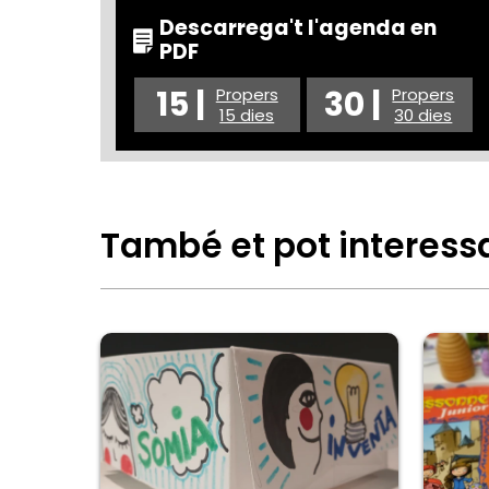
Descarrega't l'agenda en
PDF
15 |
30 |
Propers
Propers
15 dies
30 dies
També et pot interess