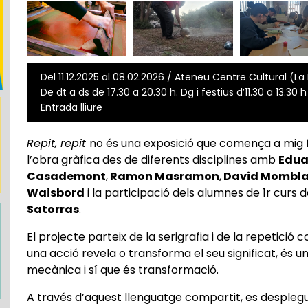
Del 11.12.2025 al 08.02.2026 / Ateneu Centre Cultural (La 
De dt a ds de 17.30 a 20.30 h. Dg i festius d’11.30 a 13.30 h
Entrada lliure
Repit, repit
no és una exposició que comença a mig fe
l’obra gràfica des de diferents disciplines amb
Edua
Casademont
,
Ramon Masramon
,
David Mombl
Waisbord
i la participació dels alumnes de 1r curs de
Satorras
.
El projecte parteix de la serigrafia i de la repetició
una acció revela o transforma el seu significat, és 
mecànica i sí que és transformació.
A través d’aquest llenguatge compartit, es desple