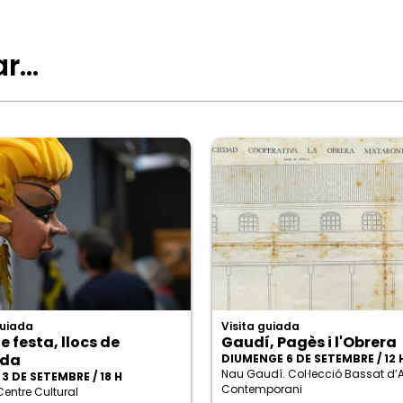
ar…
guiada
Visita guiada
e festa, llocs de
Gaudí, Pagès i l'Obrera
ada
DIUMENGE 6 DE SETEMBRE / 12 
Nau Gaudí. Col·lecció Bassat d’A
3 DE SETEMBRE / 18 H
Contemporani
Centre Cultural