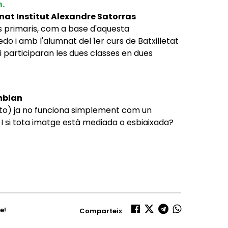
h.
nat Institut Alexandre Satorras
s primaris, com a base d'aquesta
do i amb l'alumnat del 1er curs de Batxilletat
Hi participaran les dues classes en dues
mblan
(foto) ja no funciona simplement com un
 I si tota imatge està mediada o esbiaixada?
e!
Comparteix