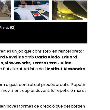
Riera, 92)
r: és un joc que consisteix en reinterpretar
rd Novellas
amb
Carla Aledo
,
Eduard
an
,
Slowwworks
,
Teresa Pera
,
Julian
 Batxillerat Artístic de l’
Institut Alexandre
 com a gest central del procés creatiu. Repetir
un moviment cap endavant, la repetició mai és
guen noves formes de creació que desborden