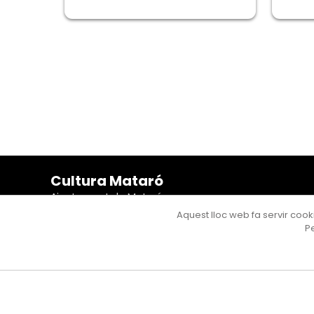
Cultura Mataró
Ajuntament de Mataró
C. de Sant Josep, 9 (Mataró, 08302)
Aquest lloc web fa servir cooki
Horari d'obertura: dilluns, dimecres i divendres de 10 a
Pe
13 h. També podeu contactar-nos a
cultura@ajmataro.cat
o bé al telèfon al 93 758 23 61
Bústia ciutadana