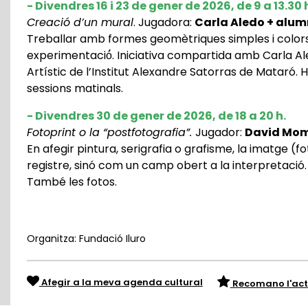
- Divendres 16 i 23 de gener de 2026, de 9 a 13.30 
Creació d’un mural
. Jugadora:
Carla Aledo + alum
Treballar amb formes geomètriques simples i color
experimentació́. Iniciativa compartida amb Carla Ale
Artístic de l’Institut Alexandre Satorras de Mataró. 
sessions matinals.
- Divendres 30 de gener de 2026, de 18 a 20 h.
Fotoprint o la “postfotografia”.
Jugador:
David Mo
En afegir pintura, serigrafia o grafisme, la imatge 
registre, sinó com un camp obert a la interpretació.
També les fotos.
Organitza: Fundació Iluro
Afegir a la meva agenda cultural
Recomano l'act