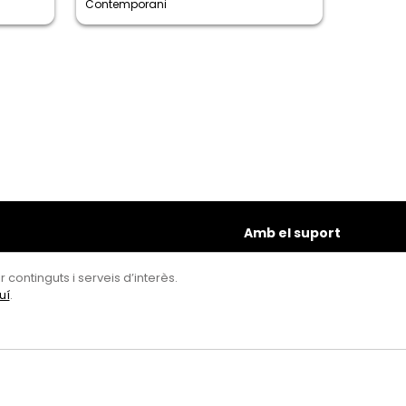
Contemporani
Amb el suport
 continguts i serveis d’interès.
uí
.