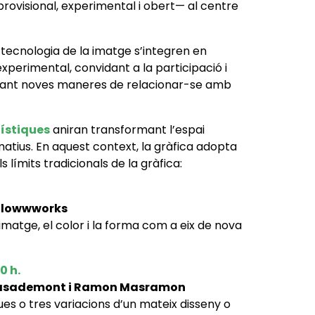
provisional, experimental i obert— al centre
 la tecnologia de la imatge s’integren en
experimental, convidant a la participació i
osant noves maneres de relacionar-se amb
tístiques
aniran transformant l’espai
atius. En aquest context, la gràfica adopta
límits tradicionals de la gràfica:
Slowwworks
 imatge, el color i la forma com a eix de nova
20 h
.
asademont i Ramon Masramon
es o tres variacions d’un mateix disseny o