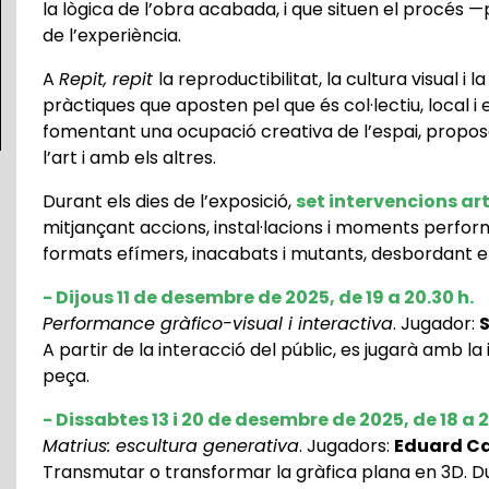
la lògica de l’obra acabada, i que situen el procés —
de l’experiència.
A
Repit, repit
la reproductibilitat, la cultura visual i
pràctiques que aposten pel que és col·lectiu, local i 
fomentant una ocupació creativa de l’espai, prop
l’art i amb els altres.
Durant els dies de l’exposició,
set intervencions ar
mitjançant accions, instal·lacions i moments perform
formats efímers, inacabats i mutants, desbordant els 
-
Dijous 11 de desembre de 2025, de 19 a 20.30 h
.
Performance gràfico-visual i interactiva
. Jugador:
A partir de la interacció del públic, es jugarà amb la
peça.
-
Dissabtes 13 i 20 de desembre de 2025, de 18 a 
Matrius: escultura generativa
. Jugadors:
Eduard C
Transmutar o transformar la gràfica plana en 3D. Du