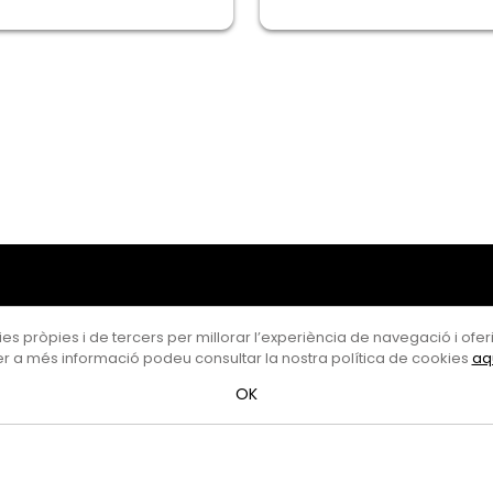
es pròpies i de tercers per millorar l’experiència de navegació i oferir
r a més informació podeu consultar la nostra política de cookies
aq
OK