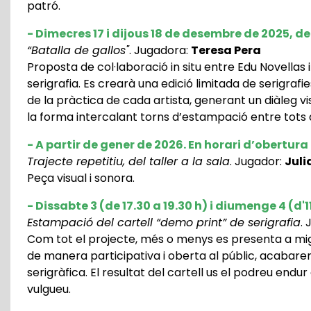
patró.
-
Dimecres 17 i dijous 18 de desembre de 2025, de 
“Batalla de gallos"
. Jugadora:
Teresa Pera
Proposta de col·laboració in situ entre Edu Novellas 
serigrafia. Es crearà una edició limitada de serigrafi
de la pràctica de cada artista, generant un diàleg v
la forma intercalant torns d’estampació entre tots 
- A partir de gener de 2026. En horari d’obertura
Trajecte repetitiu, del taller a la sala
. Jugador:
Juli
Peça visual i sonora.
- Dissabte 3 (
de 17.30 a 19.30 h)
i diumenge 4 (d'1
Estampació del cartell “demo print” de serigrafia
.
Com tot el projecte, més o menys es presenta a mig fe
de manera participativa i oberta al públic, acaba
serigràfica. El resultat del cartell us el podreu endur
vulgueu.