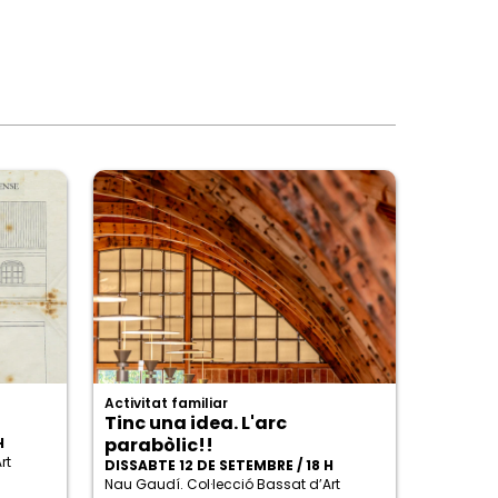
Activitat familiar
Tinc una idea. L'arc
parabòlic!!
H
rt
DISSABTE 12 DE SETEMBRE / 18 H
Nau Gaudí. Col·lecció Bassat d’Art