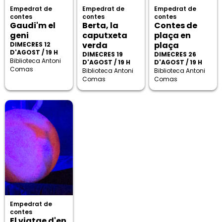
Empedrat de
Empedrat de
Empedrat de
contes
contes
contes
Gaudi'm el
Berta, la
Contes de
geni
caputxeta
plaça en
verda
plaça
DIMECRES 12
D'AGOST / 19 H
DIMECRES 19
DIMECRES 26
Biblioteca Antoni
D'AGOST / 19 H
D'AGOST / 19 H
Comas
Biblioteca Antoni
Biblioteca Antoni
Comas
Comas
Empedrat de
contes
El viatge d'en