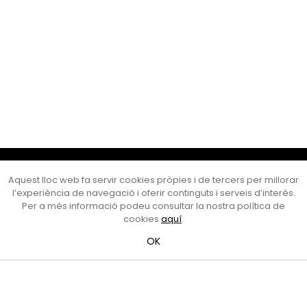
Cultura Mataró
Aquest lloc web fa servir cookies pròpies i de tercers per millorar
Ajuntament de Mataró
l’experiència de navegació i oferir continguts i serveis d’interès.
C. de Sant Josep, 9 (Mataró, 08302)
Per a més informació podeu consultar la nostra política de
Horari d'obertura: dilluns, dimecres i divendres de 10 a 13 h.
cookies
aquí
.
També podeu contactar-nos a
cultura@ajmataro.cat
o bé
OK
al telèfon al 93 758 23 61
Bústia ciutadana