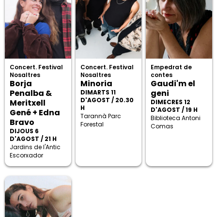
Concert. Festival
Concert. Festival
Empedrat de
Nosaltres
Nosaltres
contes
Borja
Minoria
Gaudi'm el
Penalba &
geni
DIMARTS 11
D'AGOST / 20.30
Meritxell
DIMECRES 12
H
D'AGOST / 19 H
Gené + Edna
Tarannà Parc
Biblioteca Antoni
Bravo
Forestal
Comas
DIJOUS 6
D'AGOST / 21 H
Jardins de l'Antic
Escorxador