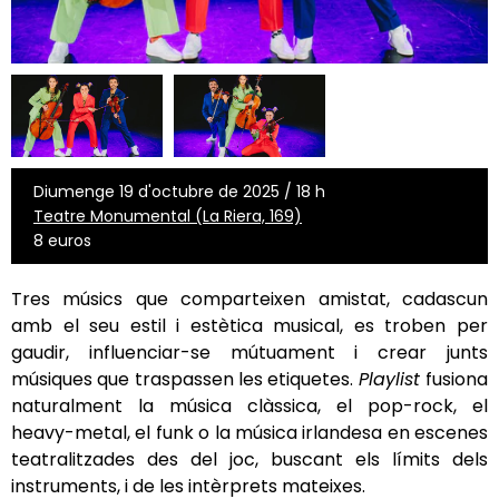
Diumenge 19 d'octubre de 2025 / 18 h
Teatre Monumental (La Riera, 169)
8 euros
Tres músics que comparteixen amistat, cadascun
amb el seu estil i estètica musical, es troben per
gaudir, influenciar-se mútuament i crear junts
músiques que traspassen les etiquetes.
Playlist
fusiona
naturalment la música clàssica, el pop-rock, el
heavy-metal, el funk o la música irlandesa en escenes
teatralitzades des del joc, buscant els límits dels
instruments, i de les intèrprets mateixes.