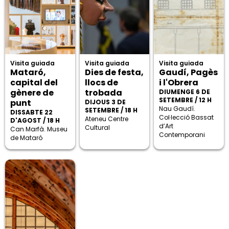
Visita guiada
Visita guiada
Visita guiada
Mataró,
Dies de festa,
Gaudí, Pagès
capital del
llocs de
i l'Obrera
gènere de
trobada
DIUMENGE 6 DE
SETEMBRE / 12 H
punt
DIJOUS 3 DE
Nau Gaudí.
SETEMBRE / 18 H
DISSABTE 22
Col·lecció Bassat
Ateneu Centre
D'AGOST / 18 H
d’Art
Cultural
Can Marfà. Museu
Contemporani
de Mataró