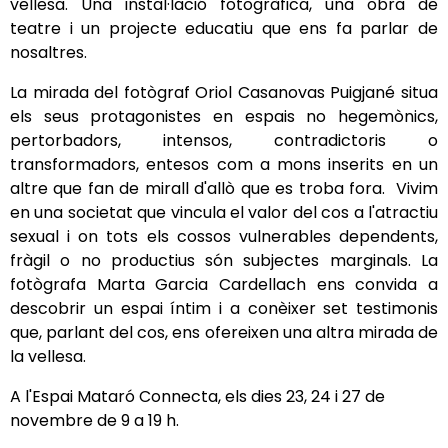
vellesa. Una instal·lació fotogràfica, una obra de
teatre i un projecte educatiu que ens fa parlar de
nosaltres.
La mirada del fotògraf Oriol Casanovas Puigjané situa
els seus protagonistes en espais no hegemònics,
pertorbadors, intensos, contradictoris o
transformadors, entesos com a mons inserits en un
altre que fan de mirall d'allò que es troba fora. Vivim
en una societat que vincula el valor del cos a l'atractiu
sexual i on tots els cossos vulnerables dependents,
fràgil o no productius són subjectes marginals. La
fotògrafa Marta Garcia Cardellach ens convida a
descobrir un espai íntim i a conèixer set testimonis
que, parlant del cos, ens ofereixen una altra mirada de
la vellesa.
A l'Espai Mataró Connecta, els dies 23, 24 i 27 de
novembre de 9 a 19 h.