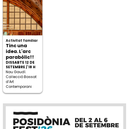
Activitat familiar
Tinc una
idea. L'arc
parabòlic!!
DISSABTE 12 DE
SETEMBRE / 18 H
Nau Gaudí.
Col·lecció Bassat
d’Art
Contemporani