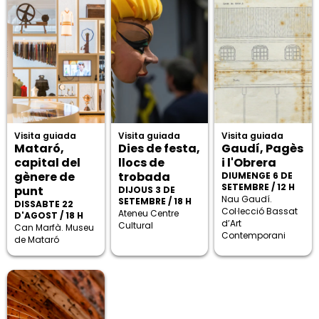
Visita guiada
Visita guiada
Visita guiada
Mataró,
Dies de festa,
Gaudí, Pagès
capital del
llocs de
i l'Obrera
gènere de
trobada
DIUMENGE 6 DE
SETEMBRE / 12 H
punt
DIJOUS 3 DE
Nau Gaudí.
SETEMBRE / 18 H
DISSABTE 22
Col·lecció Bassat
Ateneu Centre
D'AGOST / 18 H
d’Art
Cultural
Can Marfà. Museu
Contemporani
de Mataró