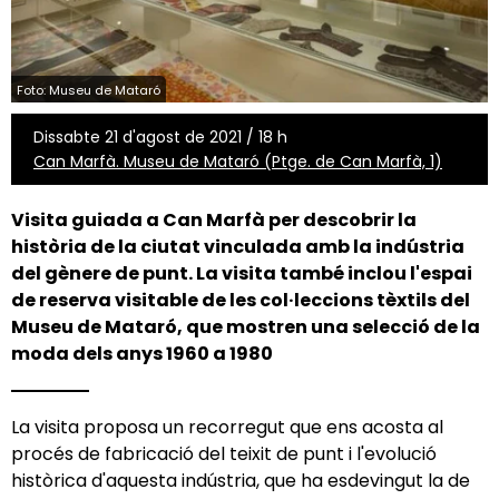
Foto: Museu de Mataró
Dissabte 21 d'agost de 2021 / 18 h
Can Marfà. Museu de Mataró (Ptge. de Can Marfà, 1)
Visita guiada a Can Marfà per descobrir la
història de la ciutat vinculada amb la indústria
del gènere de punt. La visita també inclou l'espai
de reserva visitable de les col·leccions tèxtils del
Museu de Mataró, que mostren una selecció de la
moda dels anys 1960 a 1980
La visita proposa un recorregut que ens acosta al
procés de fabricació del teixit de punt i l'evolució
històrica d'aquesta indústria, que ha esdevingut la de