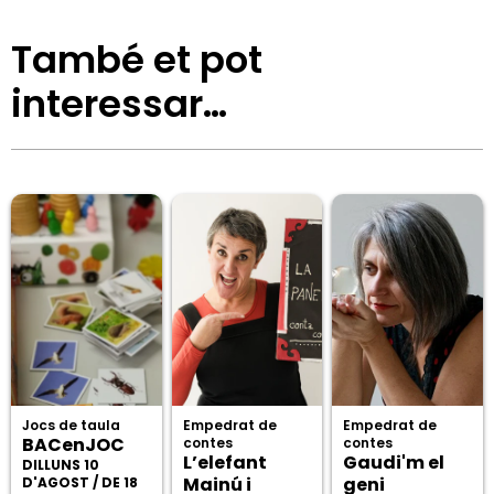
També et pot
interessar…
Jocs de taula
Empedrat de
Empedrat de
BACenJOC
contes
contes
L’elefant
Gaudi'm el
DILLUNS 10
Mainú i
geni
D'AGOST / DE 18