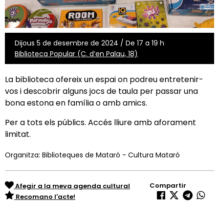
Dijous 5 de desembre de 2024 / De 17 a 19 h
Biblioteca Popular (C. d’en Palau, 18)
La biblioteca ofereix un espai on podreu entretenir-
vos i descobrir alguns jocs de taula per passar una
bona estona en família o amb amics.
Per a tots els públics. Accés lliure amb aforament
limitat.
Organitza: Biblioteques de Mataró - Cultura Mataró
Compartir
Afegir a la meva agenda cultural
Recomano l'acte!