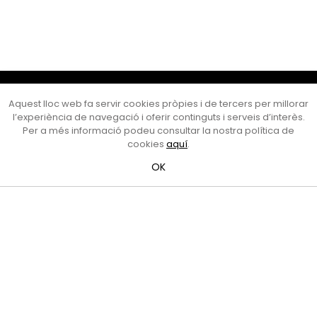
Cultura Mataró
Aquest lloc web fa servir cookies pròpies i de tercers per millorar
Ajuntament de Mataró
l’experiència de navegació i oferir continguts i serveis d’interès.
C. de Sant Josep, 9 (Mataró, 08302)
Per a més informació podeu consultar la nostra política de
Horari d'obertura: dilluns, dimecres i divendres de 10 a 13 h.
cookies
aquí
.
També podeu contactar-nos a
cultura@ajmataro.cat
o bé
OK
al telèfon al 93 758 23 61
Bústia ciutadana
Crèdits i nota legal
Amb el suport