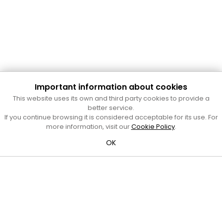
Important information about cookies
Cultura Mataró
This website uses its own and third party cookies to provide a
Ajuntament de Mataró
better service.
C. de Sant Josep, 9 (Mataró, 08302)
If you continue browsing it is considered acceptable for its use. For
Horari d'obertura: dilluns, dimecres i divendres de 10 a 13 h.
more information, visit our
Cookie Policy
.
També podeu contactar-nos a
cultura@ajmataro.cat
o bé
OK
al telèfon al 93 758 23 61
Bústia ciutadana
Crèdits i nota legal