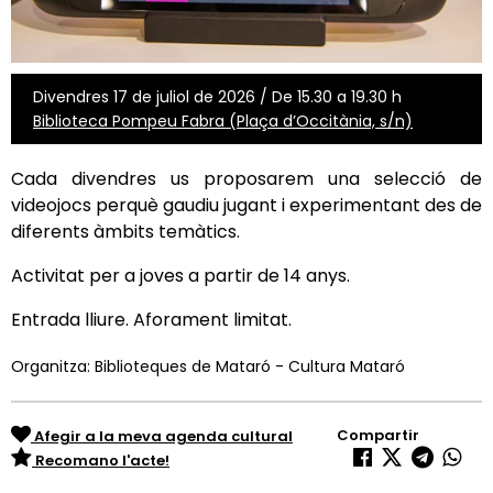
Divendres 17 de juliol de 2026 / De 15.30 a 19.30 h
Biblioteca Pompeu Fabra (Plaça d’Occitània, s/n)
Cada divendres us proposarem una selecció de
videojocs perquè gaudiu jugant i experimentant des de
diferents àmbits temàtics.
Activitat per a joves a partir de 14 anys.
Entrada lliure. Aforament limitat.
Organitza: Biblioteques de Mataró - Cultura Mataró
Compartir
Afegir a la meva agenda cultural
Recomano l'acte!