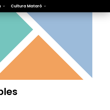
s
Cultura Mataró
bles