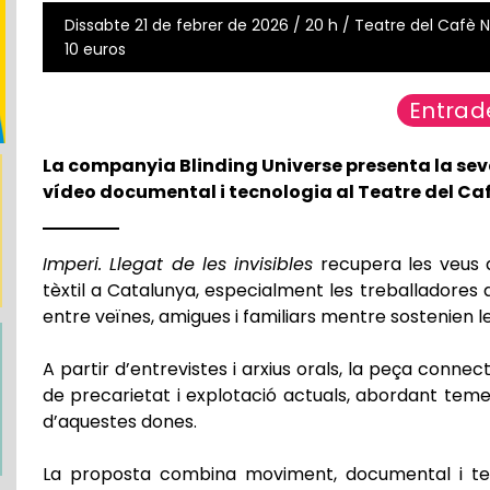
Dissabte 21 de febrer de 2026 / 20 h / Teatre del Cafè No
10 euros
Entrad
La companyia
Blinding Universe
presenta la se
vídeo documental i tecnologia al Teatre del Ca
Imperi. Llegat de les invisibles
recupera les veus d
tèxtil a Catalunya, especialment les treballadores 
entre veïnes, amigues i familiars mentre sostenien l
A partir d’entrevistes i arxius orals, la peça conn
de precarietat i explotació actuals, abordant temes c
d’aquestes dones.
La proposta combina moviment, documental i tecn