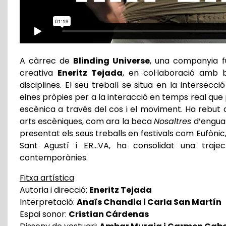
A càrrec de
Blinding Universe
, una companyia f
creativa
Eneritz Tejada
, en col·laboració amb b
disciplines. El seu treball se situa en la intersecc
eines pròpies per a la interacció en temps real qu
escènica a través del cos i el moviment. Ha rebut 
arts escèniques, com ara la beca
Nosaltres
d’enguan
presentat els seus treballs en festivals com Eufònic
Sant Agustí i ER…VA, ha consolidat una trajec
contemporànies.
Fitxa artística
Autoria i direcció:
Eneritz Tejada
Interpretació:
Anaïs Chandia i Carla San Martín
Espai sonor:
Cristian Cárdenas