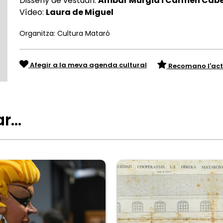
Disseny de vestuari:
Ambar Murgia i Carmen Cabe
Vídeo:
Laura de Miguel
Organitza: Cultura Mataró
Afegir a la meva agenda cultural
Recomano l'act
ar…