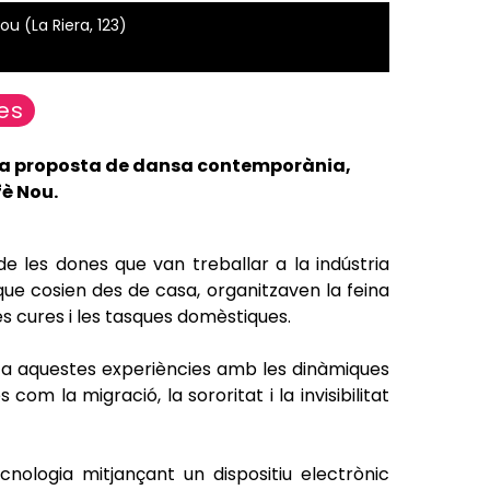
u (La Riera, 123)
es
va proposta de dansa contemporània,
fè Nou.
e les dones que van treballar a la indústria
que cosien des de casa, organitzaven la feina
es cures i les tasques domèstiques.
ecta aquestes experiències amb les dinàmiques
om la migració, la sororitat i la invisibilitat
ologia mitjançant un dispositiu electrònic