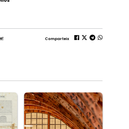
llos
e!
Comparteix