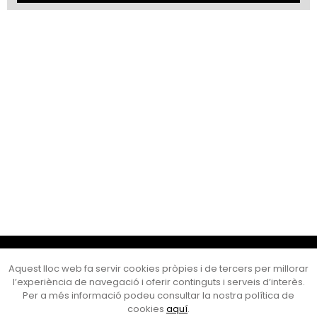
Cultura Mataró
Aquest lloc web fa servir cookies pròpies i de tercers per millorar
Ajuntament de Mataró
l’experiència de navegació i oferir continguts i serveis d’interès.
C. de Sant Josep, 9 (Mataró, 08302)
Per a més informació podeu consultar la nostra política de
Horari d'obertura: dilluns, dimecres i divendres de 10 a 13 h.
cookies
aquí
.