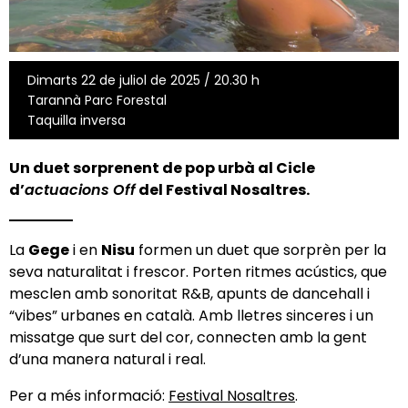
Dimarts 22 de juliol de 2025 / 20.30 h
Tarannà Parc Forestal
Taquilla inversa
Un duet sorprenent de pop urbà al Cicle
d’
actuacions Off
del
Festival Nosaltres
.
La
Gege
i en
Nisu
formen un duet que sorprèn per la
seva naturalitat i frescor. Porten ritmes acústics, que
mesclen amb sonoritat R&B, apunts de dancehall i
“vibes” urbanes en català. Amb lletres sinceres i un
missatge que surt del cor, connecten amb la gent
d’una manera natural i real.
Per a més informació:
Festival Nosaltres
.