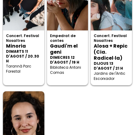
Concert. Festival
Empedrat de
Concert. Festival
Nosaltres
contes
Nosaltres
Minoria
Gaudi'm el
Alosa + Repic
geni
(Cia.
DIMARTS 11
D'AGOST / 20.30
Radicel·la)
DIMECRES 12
H
D'AGOST / 19 H
DIJOUS 13
Tarannà Parc
Biblioteca Antoni
D'AGOST / 21 H
Forestal
Comas
Jardins de l'Antic
Escorxador